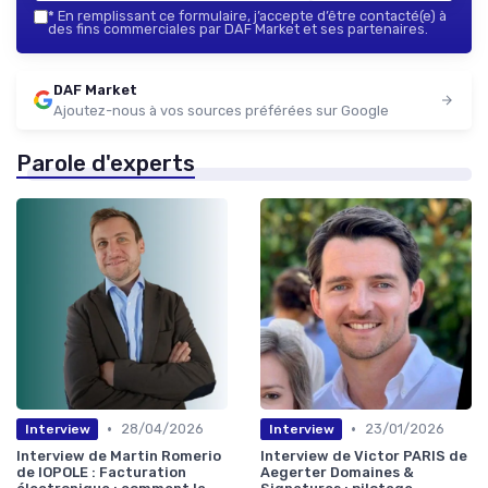
*
En remplissant ce formulaire, j’accepte d’être contacté(e) à
des fins commerciales par DAF Market et ses partenaires.
DAF Market
Ajoutez-nous à vos sources préférées sur Google
Parole d'experts
•
•
28/04/2026
23/01/2026
Interview
Interview
Interview de Martin Romerio
Interview de Victor PARIS de
de IOPOLE : Facturation
Aegerter Domaines &