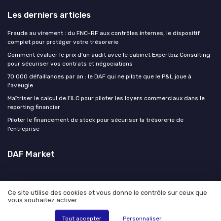
Les derniers articles
Fraude au virement : du FNC-RF aux contrôles internes, le dispositif
complet pour protéger votre trésorerie
Comment évaluer le prix d’un audit avec le cabinet Expertbiz Consulting
pour sécuriser vos contrats et négociations
70 000 défaillances par an : le DAF qui ne pilote que le P&L joue à
l'aveugle
Maîtriser le calcul de l’ILC pour piloter les loyers commerciaux dans le
reporting financier
Piloter le financement de stock pour sécuriser la trésorerie de
l’entreprise
DAF Market
Ce site utilise des cookies et vous donne le contrôle sur ceux que
vous souhaitez activer
Mentions légales
Politique de confidentialité
© DAF Market 2026
Tout accepter
Personnaliser