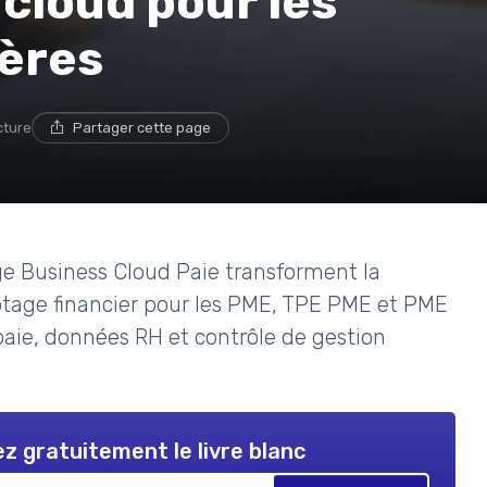
cloud pour les
ières
cture
Partager cette page
 Business Cloud Paie transforment la
ilotage financier pour les PME, TPE PME et PME
 paie, données RH et contrôle de gestion
z gratuitement le livre blanc