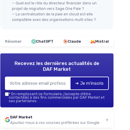
— Quel est le rôle du directeur financier dans un
projet de migration vers Sage One Paie ?
— La centralisation de la paie en cloud est elle
compatible avec des organisations multi sites ?
Résumer
ChatGPT
Claude
Mistral
Recevez les dernières actualités de
DAF Market
➔ Je m'inscris
*
En remplissant ce formulaire, j’accepte d’être
contacté(e) à des fins commerciales par DAF Market et
ses partenaires.
DAF Market
Ajoutez-nous à vos sources préférées sur Google