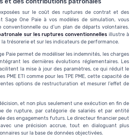
es et des contributions patronales
 exposées sur le coût des ruptures de contrat et des
ant Sage One Paie à vos modèles de simulation, vous
e conventionnelle ou d’un plan de départs volontaires.
 patronale sur les ruptures conventionnelles
illustre à
la trésorerie et sur les indicateurs de performance.
ge Paie permet de modéliser les indemnités, les charges
intégrant les dernières évolutions réglementaires. Les
cilitent la mise à jour des paramètres, ce qui réduit le
r les PME ETI comme pour les TPE PME, cette capacité de
érentes options de restructuration et mesurer l’effet de
 décision, et non plus seulement une exécution en fin de
e de rupture, par catégorie de salariés et par entité
dée des engagements futurs. Le directeur financier peut
x avec une précision accrue, tout en dialoguant plus
ionnaires sur la base de données objectivées.