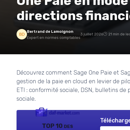
One Paie en mode 
directions financ
Bertrand de Lamoignon
3 juillet 2026
21 min de le
Expert en normes comptables
Découvrez comment Sage One Paie et Sage
gestion de la paie en cloud en levier de p
ETI : conformité sociale, DSN, bulletins de
sociale.
Télécharge
TOP 10 des