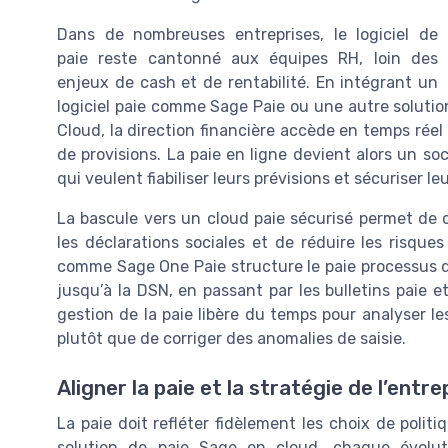
Dans de nombreuses entreprises, le logiciel de
paie reste cantonné aux équipes RH, loin des
enjeux de cash et de rentabilité. En intégrant un
logiciel paie comme Sage Paie ou une autre solut
Cloud, la direction financière accède en temps réel
de provisions. La paie en ligne devient alors un so
qui veulent fiabiliser leurs prévisions et sécuriser l
La bascule vers un cloud paie sécurisé permet de ce
les déclarations sociales et de réduire les risque
comme Sage One Paie structure le paie processus de
jusqu’à la DSN, en passant par les bulletins paie et
gestion de la paie libère du temps pour analyser les
plutôt que de corriger des anomalies de saisie.
Aligner la paie et la stratégie de l’entre
La paie doit refléter fidèlement les choix de poli
solution de paie Sage en cloud, chaque évoluti