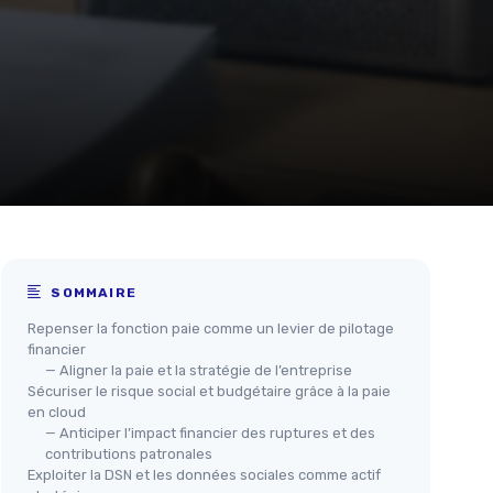
SOMMAIRE
Repenser la fonction paie comme un levier de pilotage
financier
— Aligner la paie et la stratégie de l’entreprise
Sécuriser le risque social et budgétaire grâce à la paie
en cloud
— Anticiper l’impact financier des ruptures et des
contributions patronales
Exploiter la DSN et les données sociales comme actif