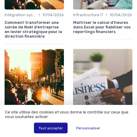
•
•
Intégration système
11/04/2026
Infrastructure IT
10/04/2026
Comment transformer une
Maîtriser le calcul d’heures
soirée de Noël d’entreprise
dans Excel pour fiabiliser vos
en levier stratégique pour la
reportings financiers
direction financière
Ce site utilise des cookies et vous donne le contrôle sur ceux que
•
•
Infrastructure IT
10/04/2026
Infrastructure IT
10/04/2026
vous souhaitez activer
Structurer une trame
Feuille d’heure vierge à
d’entretien annuel pour
imprimer en PDF : un levier
Tout accepter
Personnaliser
piloter la performance
discret pour fiabiliser le suivi
financière
du temps de travail