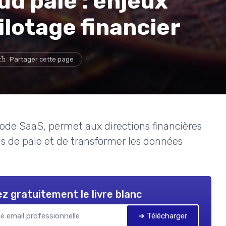
ud paie : enjeux
ilotage financier
Partager cette page
e SaaS, permet aux directions financières
tins de paie et de transformer les données
z gratuitement le livre blanc
➔ Télécharger