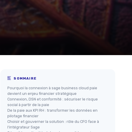
SOMMAIRE
Pourquoi la connexion à sage business cloud paie
devient un enjeu financier stratégique
Connexion, DSN et conformité : sécuriser le risque
social à partir de la paie
De la paie aux KPI RH : transformer les données en
pilotage financier
Choisir et gouverner la solution : rôle du CFO face à
l’intégrateur Sage