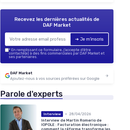
Recevez les dernières actualités de
DAF Market
➔ Je m'inscris
*
En remplissant ce formulaire, j’accepte d’être
contacté(e) à des fins commerciales par DAF Market et
ses partenaires.
DAF Market
Ajoutez-nous à vos sources préférées sur Google
Parole d'experts
•
28/04/2026
Interview
Interview de Martin Romerio de
IOPOLE : Facturation électronique :
comment la réforme transforme les