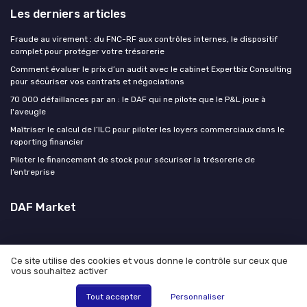
Les derniers articles
Fraude au virement : du FNC-RF aux contrôles internes, le dispositif
complet pour protéger votre trésorerie
Comment évaluer le prix d’un audit avec le cabinet Expertbiz Consulting
pour sécuriser vos contrats et négociations
70 000 défaillances par an : le DAF qui ne pilote que le P&L joue à
l'aveugle
Maîtriser le calcul de l’ILC pour piloter les loyers commerciaux dans le
reporting financier
Piloter le financement de stock pour sécuriser la trésorerie de
l’entreprise
DAF Market
Ce site utilise des cookies et vous donne le contrôle sur ceux que
vous souhaitez activer
Mentions légales
Politique de confidentialité
© DAF Market 2026
Tout accepter
Personnaliser