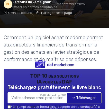
Bertrand de Lamoignon
2 septembre 2025
Expert en normes comptables
8 min de lecture
Partager cette page
Comment un logiciel achat moderne permet
aux directeurs financiers de transformer la
gestion des achats en levier stratégique de
performance et de maîtrise des dépenses.
TOP 10 des solutions
IA pour les DAF
Téléchargez gratuitement le livre blanc
DAF Market — 2026
➔ Télécharger
*
En remplissant ce formulaire, j’accepte d’être contacté(e) à