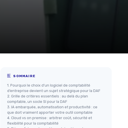
SOMMAIRE
1. Pourquoi le choix d’un logiciel de comptabilité
d’entreprise devient un sujet stratégique pour la DAF
2. Grille de critères essentiels : au delà du plan
comptable, un socle SI pour la DAF
3. IA embarquée, automatisation et productivité : ce
que doit vraiment apporter votre outil comptable
4. Cloud vs on premise : arbitrer coût, sécurité et
flexibilité pour la comptabilité