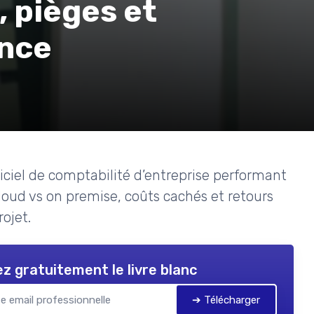
, pièges et
ence
ciel de comptabilité d’entreprise performant
 cloud vs on premise, coûts cachés et retours
rojet.
z gratuitement le livre blanc
➔ Télécharger