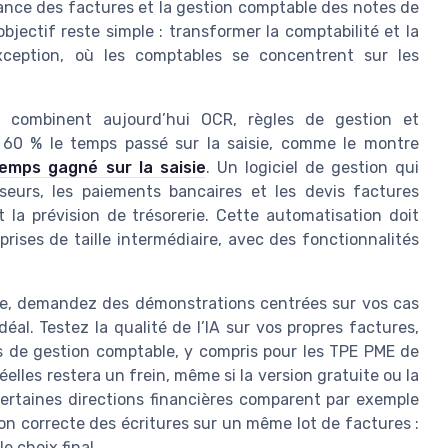
sance des factures et la gestion comptable des notes de
objectif reste simple : transformer la comptabilité et la
exception, où les comptables se concentrent sur les
ne combinent aujourd’hui OCR, règles de gestion et
 60 % le temps passé sur la saisie, comme le montre
emps gagné sur la saisie
. Un logiciel de gestion qui
eurs, les paiements bancaires et les devis factures
 la prévision de trésorerie. Cette automatisation doit
prises de taille intermédiaire, avec des fonctionnalités
rise, demandez des démonstrations centrées sur vos cas
éal. Testez la qualité de l’IA sur vos propres factures,
s de gestion comptable, y compris pour les TPE PME de
elles restera un frein, même si la version gratuite ou la
Certaines directions financières comparent par exemple
on correcte des écritures sur un même lot de factures :
le choix final.