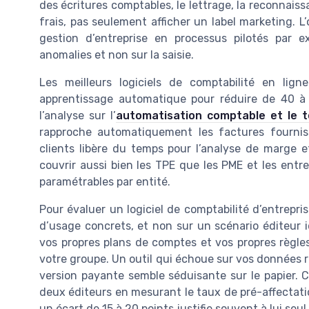
des écritures comptables, le lettrage, la reconnais
frais, pas seulement afficher un label marketing. L’
gestion d’entreprise en processus pilotés par 
anomalies et non sur la saisie.
Les meilleurs logiciels de comptabilité en lig
apprentissage automatique pour réduire de 40 à
l’analyse sur l’
automatisation comptable et le t
rapproche automatiquement les factures fourniss
clients libère du temps pour l’analyse de marge et
couvrir aussi bien les TPE que les PME et les entre
paramétrables par entité.
Pour évaluer un logiciel de comptabilité d’entrep
d’usage concrets, et non sur un scénario éditeur id
vos propres plans de comptes et vos propres règle
votre groupe. Un outil qui échoue sur vos données ré
version payante semble séduisante sur le papier. 
deux éditeurs en mesurant le taux de pré-affectati
un écart de 15 à 20 points justifie souvent à lui seul 