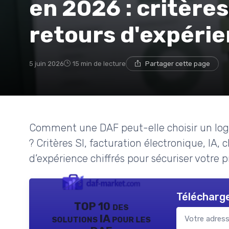
en 2026 : critères
retours d'expéri
5 juin 2026
15 min de lecture
Partager cette page
Comment une DAF peut-elle choisir un logi
? Critères SI, facturation électronique, IA,
d’expérience chiffrés pour sécuriser votre p
Télécharge
TOP 10 des
solutions IA pour les