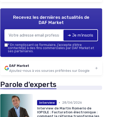
Recevez les dernières actualités de
DAF Market
➔ Je m'inscris
*
En remplissant ce formulaire, j’accepte d’être
contacté(e) à des fins commerciales par DAF Market et
ses partenaires.
DAF Market
Ajoutez-nous à vos sources préférées sur Google
Parole d'experts
•
28/04/2026
Interview
Interview de Martin Romerio de
IOPOLE : Facturation électronique :
comment la réforme transforme les