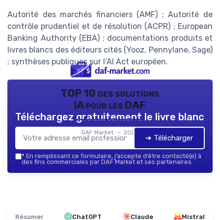
Autorité des marchés financiers (AMF) ; Autorité de
contrôle prudentiel et de résolution (ACPR) ; European
Banking Authority (EBA) ; documentations produits et
livres blancs des éditeurs cités (Yooz, Pennylane, Sage)
; synthèses publiques sur l’AI Act européen.
TOP 10 des solutions
IA pour les DAF
Téléchargez gratuitement le livre blanc
DAF Market — 2026
➔ Télécharger
*
En remplissant ce formulaire, j’accepte d’être contacté(e) à
des fins commerciales par DAF Market et ses partenaires.
Résumer
ChatGPT
Claude
Mistral