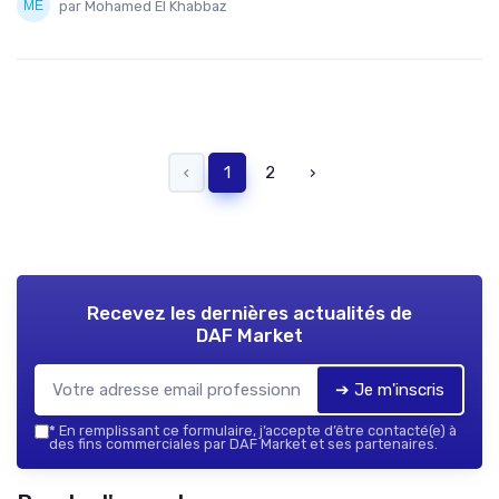
par Mohamed El Khabbaz
‹
1
2
›
Recevez les dernières actualités de
DAF Market
➔ Je m'inscris
*
En remplissant ce formulaire, j’accepte d’être contacté(e) à
des fins commerciales par DAF Market et ses partenaires.