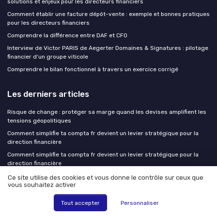
solutions et enjeux pour les directeurs financiers
Comment établir une facture dépôt-vente : exemple et bonnes pratiques
pour les directeurs financiers
Comprendre la différence entre DAF et CFO
Interview de Victor PARIS de Aegerter Domaines & Signatures : pilotage
financier d’un groupe viticole
Comprendre le bilan fonctionnel à travers un exercice corrigé
Les derniers articles
Risque de change : protéger sa marge quand les devises amplifient les
tensions géopolitiques
Comment simplifie ta compta fr devient un levier stratégique pour la
direction financière
Comment simplifie ta compta fr devient un levier stratégique pour la
direction financière
Comment utiliser un simulateur EURL pour piloter la rémunération du
Ce site utilise des cookies et vous donne le contrôle sur ceux que
gérant et la stratégie de dividendes
vous souhaitez activer
Fraude au virement : du FNC-RF aux contrôles internes, le dispositif
Tout accepter
Personnaliser
complet pour protéger votre trésorerie