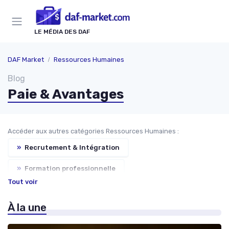
Panneau de gestion des cookies
LE MÉDIA DES DAF
DAF Market
Ressources Humaines
Blog
Paie & Avantages
Accéder aux autres catégories Ressources Humaines :
»
Recrutement & Intégration
»
Formation professionnelle
Tout voir
»
Gestion des talents
»
Relations syndicales
À la une
»
Droit du travail
»
Bien-être au travail