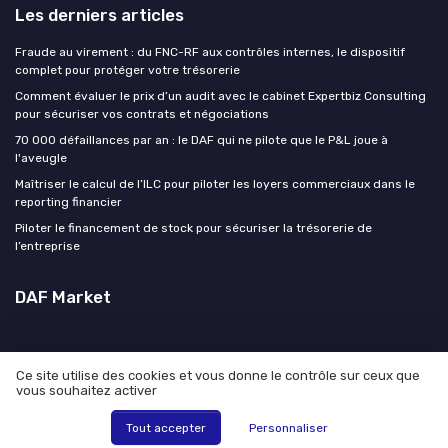
Les derniers articles
Fraude au virement : du FNC-RF aux contrôles internes, le dispositif
complet pour protéger votre trésorerie
Comment évaluer le prix d’un audit avec le cabinet Expertbiz Consulting
pour sécuriser vos contrats et négociations
70 000 défaillances par an : le DAF qui ne pilote que le P&L joue à
l'aveugle
Maîtriser le calcul de l’ILC pour piloter les loyers commerciaux dans le
reporting financier
Piloter le financement de stock pour sécuriser la trésorerie de
l’entreprise
DAF Market
Ce site utilise des cookies et vous donne le contrôle sur ceux que
vous souhaitez activer
Mentions légales
Politique de confidentialité
© DAF Market 2026
Tout accepter
Personnaliser