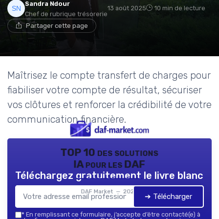
Sandra Ndour
13 août 2025
10 min de lecture
Chef de rubrique trésorerie
Partager cette page
Maîtrisez le compte transfert de charges pour
fiabiliser votre compte de résultat, sécuriser
vos clôtures et renforcer la crédibilité de votre
communication financière.
TOP 10 des solutions
IA pour les DAF
Téléchargez gratuitement le livre blanc
DAF Market — 2026
➔ Télécharger
*
En remplissant ce formulaire, j’accepte d’être contacté(e) à