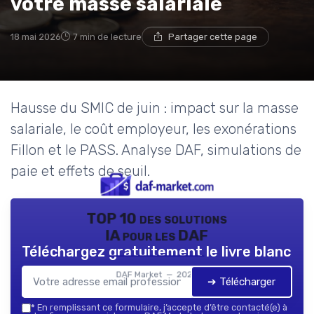
votre masse salariale
18 mai 2026
7 min de lecture
Partager cette page
Hausse du SMIC de juin : impact sur la masse
salariale, le coût employeur, les exonérations
Fillon et le PASS. Analyse DAF, simulations de
paie et effets de seuil.
TOP 10 des solutions
IA pour les DAF
Téléchargez gratuitement le livre blanc
DAF Market — 2026
➔ Télécharger
*
En remplissant ce formulaire, j’accepte d’être contacté(e) à