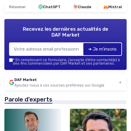
Résumer
ChatGPT
Claude
Mistral
Recevez les dernières actualités de
DAF Market
➔ Je m'inscris
*
En remplissant ce formulaire, j’accepte d’être contacté(e) à
des fins commerciales par DAF Market et ses partenaires.
DAF Market
Ajoutez-nous à vos sources préférées sur Google
Parole d'experts