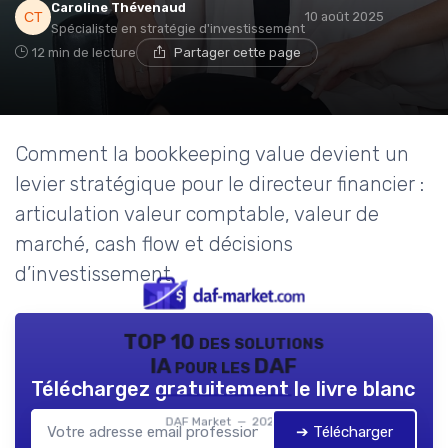
Caroline Thévenaud
10 août 2025
Spécialiste en stratégie d'investissement
12 min de lecture
Partager cette page
Comment la bookkeeping value devient un
levier stratégique pour le directeur financier :
articulation valeur comptable, valeur de
marché, cash flow et décisions
d’investissement.
TOP 10 des solutions
IA pour les DAF
Téléchargez gratuitement le livre blanc
DAF Market — 2026
➔ Télécharger