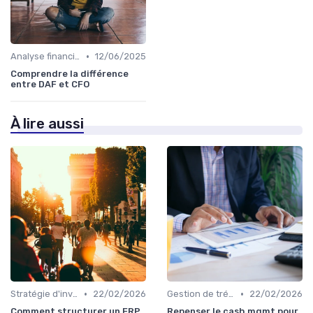
•
Analyse financière
12/06/2025
Comprendre la différence
entre DAF et CFO
À lire aussi
•
•
Stratégie d'investissement
22/02/2026
Gestion de trésorerie
22/02/2026
Comment structurer un ERP
Repenser le cash mgmt pour