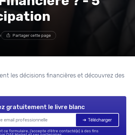
Financière ? - 5
cipation
e
Partager cette page
nt les décisions financières et découvrez des
z gratuitement le livre blanc
➔ Télécharger
 ce formulaire, j’accepte d’être contacté(e) à des fins
ar DAF Market et ses partenaires.