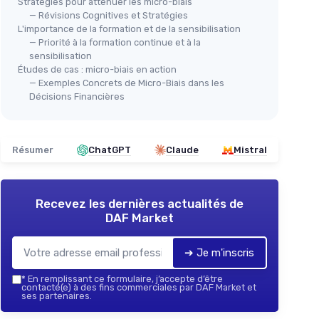
Stratégies pour atténuer les micro-biais
— Révisions Cognitives et Stratégies
L'importance de la formation et de la sensibilisation
— Priorité à la formation continue et à la
sensibilisation
Études de cas : micro-biais en action
— Exemples Concrets de Micro-Biais dans les
Décisions Financières
Résumer
ChatGPT
Claude
Mistral
Recevez les dernières actualités de
DAF Market
➔ Je m'inscris
*
En remplissant ce formulaire, j’accepte d’être
contacté(e) à des fins commerciales par DAF Market et
ses partenaires.