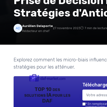
Prise de Décision 
Stratégies d'Anti
Aurélien Delaporte
27 novembre 2023
7 min de lectur
Rédacteur en chef
Explorez comment les micro-biais influence
stratégies pour les atténuer.
Télécharge
TOP 10 des
solutions IA pour les
DAF
*
En remplissant
commerciales p