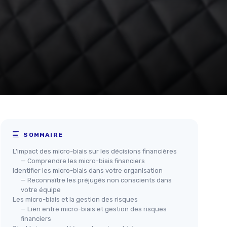
SOMMAIRE
L'impact des micro-biais sur les décisions financières
— Comprendre les micro-biais financiers
Identifier les micro-biais dans votre organisation
— Reconnaître les préjugés non conscients dans
votre équipe
Les micro-biais et la gestion des risques
— Lien entre micro-biais et gestion des risques
financiers