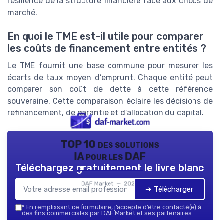
résilience de la structure financière face aux chocs de
marché.
En quoi le TME est-il utile pour comparer
les coûts de financement entre entités ?
Le TME fournit une base commune pour mesurer les
écarts de taux moyen d’emprunt. Chaque entité peut
comparer son coût de dette à cette référence
souveraine. Cette comparaison éclaire les décisions de
refinancement, de garantie et d’allocation du capital.
TOP 10 des solutions
IA pour les DAF
Téléchargez gratuitement le livre blanc
DAF Market — 2026
➔ Télécharger
*
En remplissant ce formulaire, j’accepte d’être contacté(e) à
des fins commerciales par DAF Market et ses partenaires.