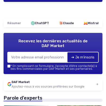
Résumer
ChatGPT
Claude
Mistral
Recevez les dernières actualités de
DAF Market
➔ Je m'inscris
*
En remplissant ce formulaire, j’accepte d’être contacté(e) à
des fins commerciales par DAF Market et ses partenaires.
DAF Market
Ajoutez-nous à vos sources préférées sur Google
Parole d'experts