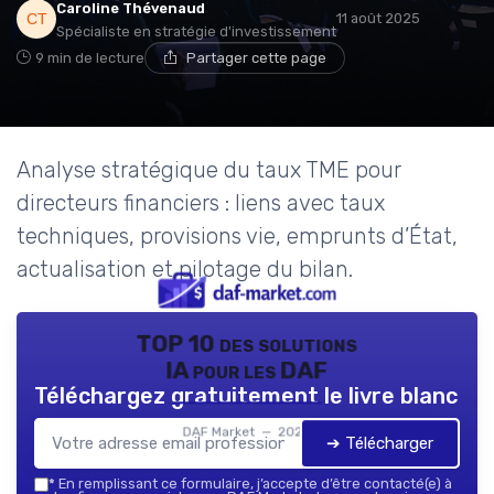
Caroline Thévenaud
11 août 2025
Spécialiste en stratégie d'investissement
9 min de lecture
Partager cette page
Analyse stratégique du taux TME pour
directeurs financiers : liens avec taux
techniques, provisions vie, emprunts d’État,
actualisation et pilotage du bilan.
TOP 10 des solutions
IA pour les DAF
Téléchargez gratuitement le livre blanc
DAF Market — 2026
➔ Télécharger
*
En remplissant ce formulaire, j’accepte d’être contacté(e) à