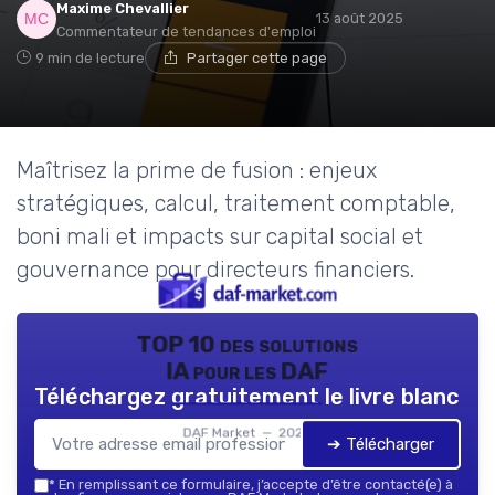
Maxime Chevallier
13 août 2025
Commentateur de tendances d'emploi
9 min de lecture
Partager cette page
Maîtrisez la prime de fusion : enjeux
stratégiques, calcul, traitement comptable,
boni mali et impacts sur capital social et
gouvernance pour directeurs financiers.
TOP 10 des solutions
IA pour les DAF
Téléchargez gratuitement le livre blanc
DAF Market — 2026
➔ Télécharger
*
En remplissant ce formulaire, j’accepte d’être contacté(e) à