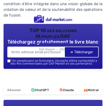
condition d’être intégrée dans une vision globale de la
création de valeur et de la soutenabilité des opérations
de fusion.
TOP 10 des solutions
IA pour les DAF
Téléchargez gratuitement le livre blanc
DAF Market — 2026
➔ Télécharger
*
En remplissant ce formulaire, j’accepte d’être contacté(e) à
des fins commerciales par DAF Market et ses partenaires.
Résumer
ChatGPT
Claude
Mistral