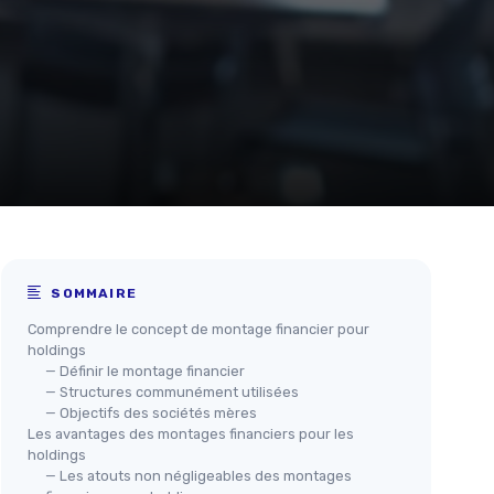
SOMMAIRE
Comprendre le concept de montage financier pour
holdings
— Définir le montage financier
— Structures communément utilisées
— Objectifs des sociétés mères
Les avantages des montages financiers pour les
holdings
— Les atouts non négligeables des montages