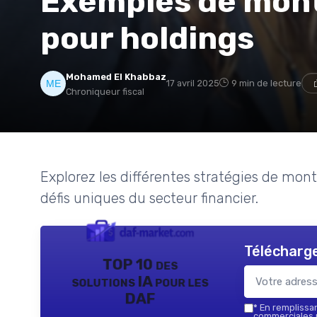
Exemples de mont
pour holdings
Mohamed El Khabbaz
17 avril 2025
9 min de lecture
Chroniqueur fiscal
Explorez les différentes stratégies de mon
défis uniques du secteur financier.
Télécharge
TOP 10 des
solutions IA pour les
DAF
*
En remplissant
commerciales p