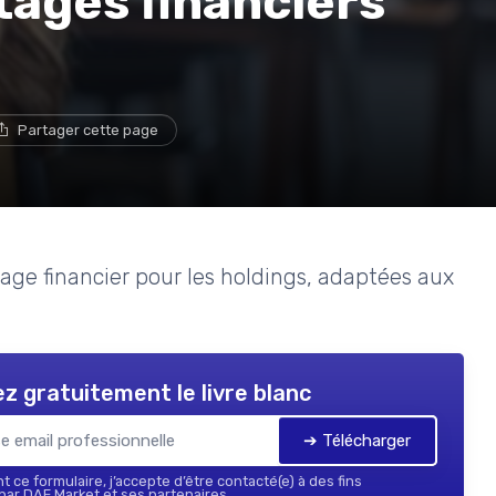
ages financiers
Partager cette page
tage financier pour les holdings, adaptées aux
z gratuitement le livre blanc
➔ Télécharger
 ce formulaire, j’accepte d’être contacté(e) à des fins
ar DAF Market et ses partenaires.