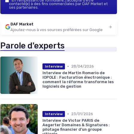
*
En remplissant ce formulaire, j’accepte d’être
contacté(e) à des fins commerciales par DAF Market et
ses partenaires.
DAF Market
Ajoutez-nous à vos sources préférées sur Google
Parole d'experts
•
28/04/2026
Interview
Interview de Martin Romerio de
IOPOLE : Facturation électronique :
comment la réforme transforme les
logiciels de gestion
•
23/01/2026
Interview
Interview de Victor PARIS de
Aegerter Domaines & Signatures :
pilotage financier d’un groupe
viticole