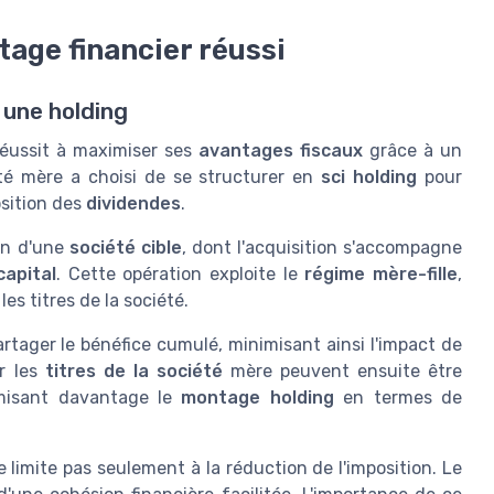
age financier réussi
 une holding
éussit à maximiser ses
avantages fiscaux
grâce à un
té mère a choisi de se structurer en
sci holding
pour
osition des
dividendes
.
on d'une
société cible
, dont l'acquisition s'accompagne
capital
. Cette opération exploite le
régime mère-fille
,
les titres de la société.
tager le bénéfice cumulé, minimisant ainsi l'impact de
r les
titres de la société
mère peuvent ensuite être
imisant davantage le
montage holding
en termes de
e limite pas seulement à la réduction de l'imposition. Le