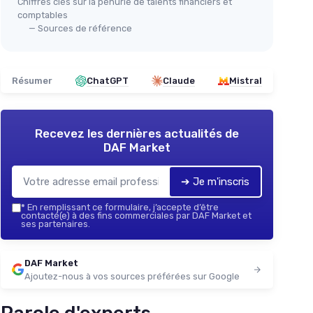
Chiffres clés sur la pénurie de talents financiers et
comptables
— Sources de référence
Résumer
ChatGPT
Claude
Mistral
Recevez les dernières actualités de
DAF Market
➔ Je m'inscris
*
En remplissant ce formulaire, j’accepte d’être
contacté(e) à des fins commerciales par DAF Market et
ses partenaires.
DAF Market
Ajoutez-nous à vos sources préférées sur Google