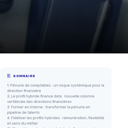
SOMMAIRE
1. Pénurie de comptables : un risque systémique pour la
direction financière
2. Le profil hybride finance data : nouvelle colonne
vertébrale des directions financières
3. Former en interne : transformer la pénurie en
pipeline de talents
4. Fidéliser les profils hybrides : rémunération, flexibilité
et sens du métier