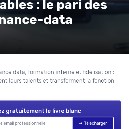
bles : le pari des
finance-data
nce data, formation interne et fidélisation :
nt leurs talents et transforment la fonction
z gratuitement le livre blanc
➔ Télécharger