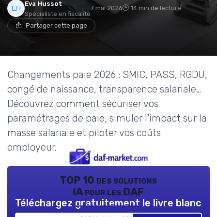
Eva Hussot
7 mai 2026
14 min de lecture
Spécialiste en fiscalité
Partager cette page
Changements paie 2026 : SMIC, PASS, RGDU,
congé de naissance, transparence salariale…
Découvrez comment sécuriser vos
paramétrages de paie, simuler l’impact sur la
masse salariale et piloter vos coûts
employeur.
TOP 10 des solutions
IA pour les DAF
Téléchargez gratuitement le livre blanc