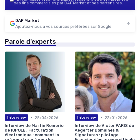
des fins commerciales par DAF Market et ses partenaires.
DAF Market
Ajoutez-nous à vos sources préférées sur Google
Parole d'experts
•
•
28/04/2026
23/01/2026
Interview
Interview
Interview de Martin Romerio
Interview de Victor PARIS de
de IOPOLE : Facturation
Aegerter Domaines &
électronique : comment la
Signatures : pilotage
réforme transforme les
financier d’un groupe viticole