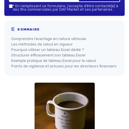
*
En remplissant ce formulaire, j’accepte d’être contacté(e) à
des fins commerciales par DAF Market et ses partenaires.
SOMMAIRE
Comprendre l’avantage en nature véhicule
Les méthodes de calcul en vigueur
Pourquoi utiliser un tableau Excel dédié ?
Structurer efficacement son tableau Excel
Exemple pratique de tableau Excel pour le calcul
Points de vigilance et astuces pour les directeurs financiers