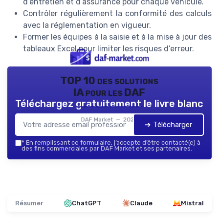
d’entretien et d’assurance pour chaque véhicule.
Contrôler régulièrement la conformité des calculs
avec la réglementation en vigueur.
Former les équipes à la saisie et à la mise à jour des
tableaux Excel pour limiter les risques d’erreur.
TOP 10 des solutions
IA pour les DAF
Téléchargez gratuitement le livre blanc
DAF Market — 2026
➔ Télécharger
*
En remplissant ce formulaire, j’accepte d’être contacté(e) à
des fins commerciales par DAF Market et ses partenaires.
Résumer
ChatGPT
Claude
Mistral