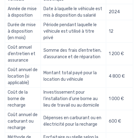
Année de mise
Date à laquelle le véhicule est
2024
à disposition
mis à disposition du salarié
Durée de mise
Période pendant laquelle le
à disposition
véhicule est utilisé à titre
12
(en mois)
privé
Coût annuel
Somme des frais d’entretien,
d’entretien et
1 200 €
d’assurance et de réparation
assurance
Coût annuel de
Montant total payé pour la
location (si
4 800 €
location du véhicule
applicable)
Coût de la
Investissement pour
borne de
l’installation d’une borne au
1 000 €
recharge
lieu de travail ou au domicile
Coût annuel de
Dépenses en carburant ou en
carburant ou
600 €
électricité pour la recharge
recharge
Méthode de
Forfaitaire ou réelle selon la