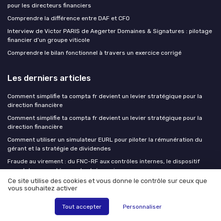
pour les directeurs financiers
Comprendre la différence entre DAF et CFO
Interview de Victor PARIS de Aegerter Domaines & Signatures : pilotage
financier d’un groupe viticole
Comprendre le bilan fonctionnel à travers un exercice corrigé
Les derniers articles
Comment simplifie ta compta fr devient un levier stratégique pour la
direction financière
Comment simplifie ta compta fr devient un levier stratégique pour la
direction financière
Comment utiliser un simulateur EURL pour piloter la rémunération du
gérant et la stratégie de dividendes
Fraude au virement : du FNC-RF aux contrôles internes, le dispositif
complet pour protéger votre trésorerie
Ce site utilise des cookies et vous donne le contrôle sur ceux que
Comment évaluer le prix d’un audit avec le cabinet Expertbiz Consulting
vous souhaitez activer
pour sécuriser vos contrats et négociations
Tout accepter
Personnaliser
DAF Market