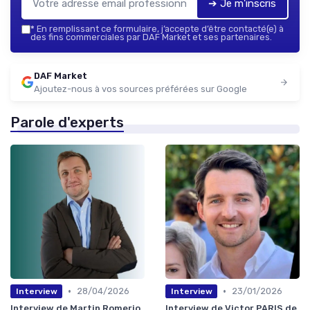
➔ Je m'inscris
*
En remplissant ce formulaire, j’accepte d’être contacté(e) à
des fins commerciales par DAF Market et ses partenaires.
DAF Market
Ajoutez-nous à vos sources préférées sur Google
Parole d'experts
•
•
28/04/2026
23/01/2026
Interview
Interview
Interview de Martin Romerio
Interview de Victor PARIS de