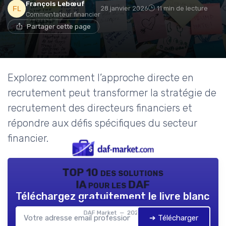
François Lebœuf
28 janvier 2026
11 min de lecture
Commentateur financier
Partager cette page
Explorez comment l’approche directe en
recrutement peut transformer la stratégie de
recrutement des directeurs financiers et
répondre aux défis spécifiques du secteur
financier.
TOP 10 des solutions
IA pour les DAF
Téléchargez gratuitement le livre blanc
DAF Market — 2026
➔ Télécharger