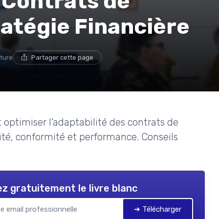
s Contrats de
ratégie Financière
cture
Partager cette page
optimiser l’adaptabilité des contrats de
lité, conformité et performance. Conseils
z gratuitement le livre blanc
➔ Télécharger