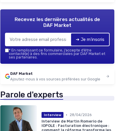
Recevez les dernières actualités de
DAF Market
➔ Je m'inscris
*
En remplissant ce formulaire, j’accepte d’être
contacté(e) à des fins commerciales par DAF Market et
ses partenaires.
DAF Market
Ajoutez-nous à vos sources préférées sur Google
Parole d'experts
•
28/04/2026
Interview
Interview de Martin Romerio de
IOPOLE : Facturation électronique :
comment la réforme transforme les