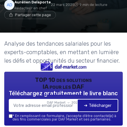
Aurélien Delaporte
22 mars 2025
9 min de lecture
Rédacteur en chef
Partager cette page
Analyse des tendances salariales pour les
experts-comptables, en mettant en lumière
les défis et opportunités du secteur financier.
TOP 10 des solutions
IA pour les DAF
Téléchargez gratuitement le livre blanc
DAF Market — 2026
➔ Télécharger
*
En remplissant ce formulaire, j’accepte d’être contacté(e) à
des fins commerciales par DAF Market et ses partenaires.