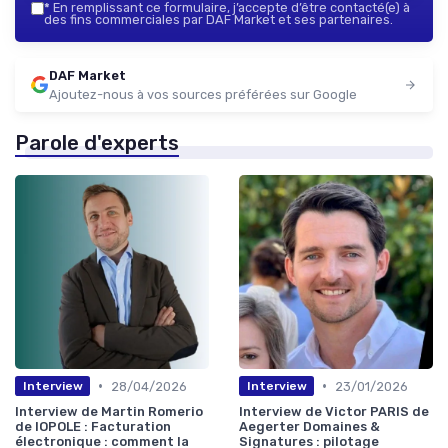
*
En remplissant ce formulaire, j’accepte d’être contacté(e) à
des fins commerciales par DAF Market et ses partenaires.
DAF Market
Ajoutez-nous à vos sources préférées sur Google
Parole d'experts
•
•
28/04/2026
23/01/2026
Interview
Interview
Interview de Martin Romerio
Interview de Victor PARIS de
de IOPOLE : Facturation
Aegerter Domaines &
électronique : comment la
Signatures : pilotage