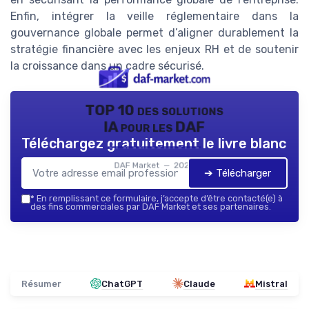
Enfin, intégrer la veille réglementaire dans la
gouvernance globale permet d’aligner durablement la
stratégie financière avec les enjeux RH et de soutenir
la croissance dans un cadre sécurisé.
TOP 10 des solutions
IA pour les DAF
Téléchargez gratuitement le livre blanc
DAF Market — 2026
➔ Télécharger
*
En remplissant ce formulaire, j’accepte d’être contacté(e) à
des fins commerciales par DAF Market et ses partenaires.
Résumer
ChatGPT
Claude
Mistral