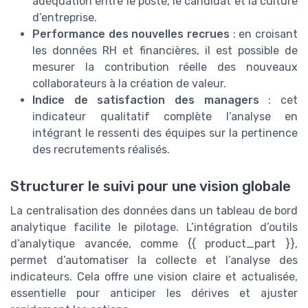
adéquation entre le poste, le candidat et la culture
blanc
d’entreprise.
DAF Market — 2026
Performance des nouvelles recrues
: en croisant
➔ Télécharger
les données RH et financières, il est possible de
*
En remplissant ce formulaire, j’accepte d’être
mesurer la contribution réelle des nouveaux
contacté(e) à des fins commerciales par DAF Market et ses
partenaires.
collaborateurs à la création de valeur.
Indice de satisfaction des managers
: cet
indicateur qualitatif complète l’analyse en
intégrant le ressenti des équipes sur la pertinence
des recrutements réalisés.
Structurer le suivi pour une vision globale
La centralisation des données dans un tableau de bord
analytique facilite le pilotage. L’intégration d’outils
d’analytique avancée, comme {{ product_part }},
permet d’automatiser la collecte et l’analyse des
indicateurs. Cela offre une vision claire et actualisée,
essentielle pour anticiper les dérives et ajuster