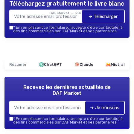
Téléchargez gratuitement le livre blanc
DAF Market — 2026
➔ Télécharger
*
En remplissant ce formulaire, j’accepte d’être contacté(e) à
des fins commerciales par DAF Market et ses partenaires.
Résumer
ChatGPT
Claude
Mistral
Recevez les dernières actualités de
DAF Market
➔ Je m'inscris
*
En remplissant ce formulaire, j’accepte d’être contacté(e) à
des fins commerciales par DAF Market et ses partenaires.