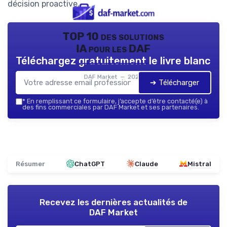
décision proactive.
TOP 10 des solutions
IA pour les DAF
Téléchargez gratuitement le livre blanc
DAF Market — 2026
➔ Télécharger
*
En remplissant ce formulaire, j’accepte d’être contacté(e) à
des fins commerciales par DAF Market et ses partenaires.
Résumer
ChatGPT
Claude
Mistral
Recevez les dernières actualités de
DAF Market