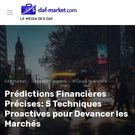
Panneau de gestion des cookies
LE MÉDIA DES DAF
DAF Market
Gestion Financière
Analyse financière
Prédictions Financières
Précises: 5 Techniques
Proactives pour Devancer les
Marchés