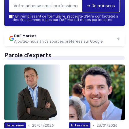
➔ Je m'inscris
*
En remplissant ce formulaire, j’accepte d’être contacté(e) à
des fins commerciales par DAF Market et ses partenaires.
DAF Market
Ajoutez-nous à vos sources préférées sur Google
Parole d'experts
•
•
28/04/2026
23/01/2026
Interview
Interview