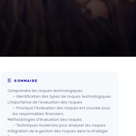
SOMMAIRE
Comprendre les risques technologiques
— Identification des types de risques technologiques
L'importance de l'évaluation des risques
— Pourquoi l'évaluation des risques est cruciale pour
les responsables financiers
Méthodologies d'évaluation des risques
— Techniques modernes pour analyser les risques
Intégration de la gestion des risques dans la stratégie