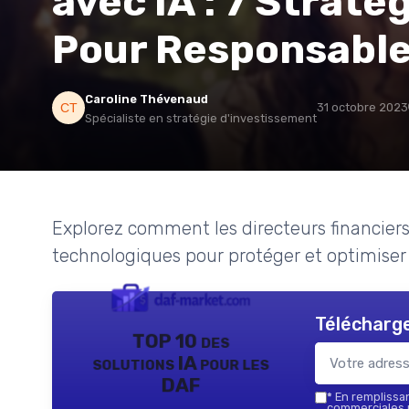
avec IA : 7 Strat
Pour Responsable
Caroline Thévenaud
31 octobre 2023
Spécialiste en stratégie d'investissement
Explorez comment les directeurs financiers
technologiques pour protéger et optimiser l
Télécharge
TOP 10 des
solutions IA pour les
DAF
*
En remplissant
commerciales p