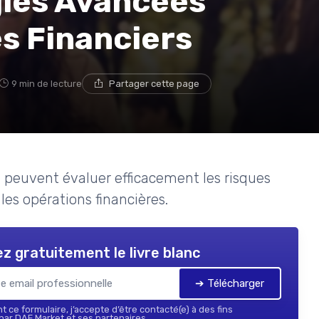
égies Avancées
s Financiers
9 min de lecture
Partager cette page
 peuvent évaluer efficacement les risques
es opérations financières.
z gratuitement le livre blanc
➔ Télécharger
 ce formulaire, j’accepte d’être contacté(e) à des fins
ar DAF Market et ses partenaires.