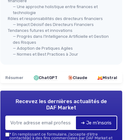
financière
— Une approche holistique entre finances et
technologie
Rôles et responsabilités des directeurs financiers
— Impact Décisif des Directeurs Financiers
Tendances futures et innovations
— Progrès dans l'Intelligence Artificielle et Gestion
des Risques
— Adoption de Pratiques Agiles
— Normes et Best Practices à Jour
Résumer
ChatGPT
Claude
Mistral
Recevez les dernières actualités de
DAF Market
➔ Je m'inscris
*
En remplissant ce formulaire, j’accepte d’être
contacté(e) à des fins commerciales par DAF Market et