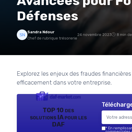
Avancées pour For
Défenses
Sandra Ndour
24 novembre 2023
8 min de
Chef de rubrique trésorerie
Explorez les enjeux des fraudes financièr
efficacement dans votre entreprise.
Télécharge
TOP 10 des
solutions IA pour les
DAF
*
En remplissant
commerciales p