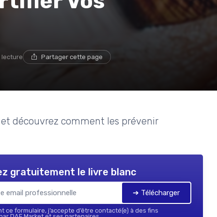
tifier Vos
 lecture
Partager cette page
es et découvrez comment les prévenir
z gratuitement le livre blanc
➔ Télécharger
 ce formulaire, j’accepte d’être contacté(e) à des fins
ar DAF Market et ses partenaires.