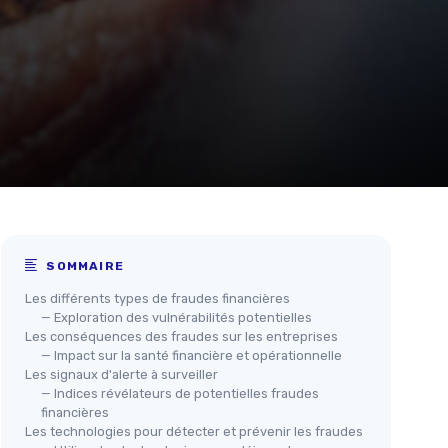
SOMMAIRE
Les différents types de fraudes financières
— Exploration des vulnérabilités potentielles
Les conséquences des fraudes sur les entreprises
— Impact sur la santé financière et opérationnelle
Les signaux d'alerte à surveiller
— Indices révélateurs de potentielles fraudes
financières
Les technologies pour détecter et prévenir les fraudes