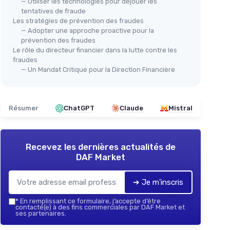
— Utiliser les technologies pour déjouer les
tentatives de fraude
Les stratégies de prévention des fraudes
— Adopter une approche proactive pour la
prévention des fraudes
Le rôle du directeur financier dans la lutte contre les
fraudes
— Un Mandat Critique pour la Direction Financière
Résumer
ChatGPT
Claude
Mistral
Recevez les dernières actualités de
DAF Market
➔ Je m'inscris
*
En remplissant ce formulaire, j’accepte d’être
contacté(e) à des fins commerciales par DAF Market et
ses partenaires.