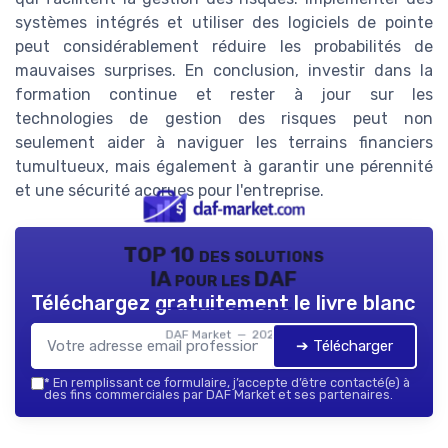
systèmes intégrés et utiliser des logiciels de pointe
peut considérablement réduire les probabilités de
mauvaises surprises. En conclusion, investir dans la
formation continue et rester à jour sur les
technologies de gestion des risques peut non
seulement aider à naviguer les terrains financiers
tumultueux, mais également à garantir une pérennité
et une sécurité accrues pour l'entreprise.
TOP 10 des solutions
IA pour les DAF
Téléchargez gratuitement le livre blanc
DAF Market — 2026
➔ Télécharger
*
En remplissant ce formulaire, j’accepte d’être contacté(e) à
des fins commerciales par DAF Market et ses partenaires.