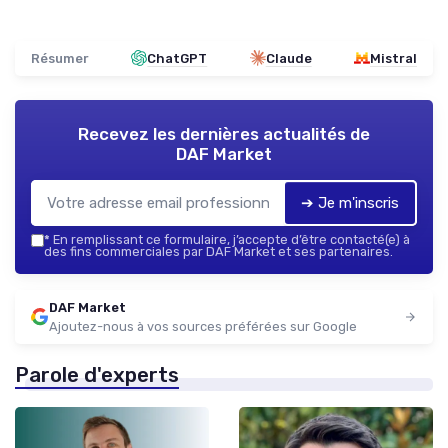
Résumer
ChatGPT
Claude
Mistral
Recevez les dernières actualités de
DAF Market
➔ Je m'inscris
*
En remplissant ce formulaire, j’accepte d’être contacté(e) à
des fins commerciales par DAF Market et ses partenaires.
DAF Market
Ajoutez-nous à vos sources préférées sur Google
Parole d'experts