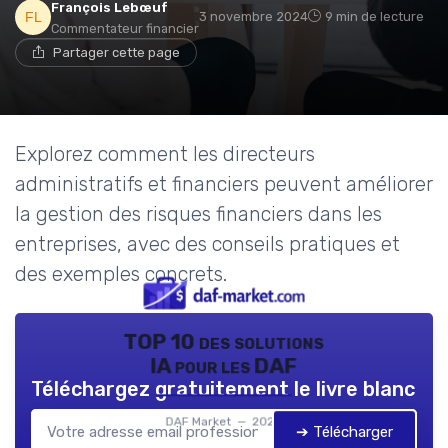
François Lebœuf
3 novembre 2024
9 min de lecture
Commentateur financier
Partager cette page
Explorez comment les directeurs
administratifs et financiers peuvent améliorer
la gestion des risques financiers dans les
entreprises, avec des conseils pratiques et
des exemples concrets.
TOP 10 des solutions
IA pour les DAF
Téléchargez gratuitement le livre blanc
DAF Market — 2026
➔ Télécharger