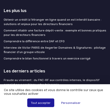
Les plus lus
Obtenir un crédit à l’étranger en ligne quand on est interdit bancaire :
solutions et enjeux pour les directeurs financiers
Comment établir une facture dépôt-vente : exemple et bonnes pratiques
pour les directeurs financiers
Comprendre la différence entre DAF et CFO
Interview de Victor PARIS de Aegerter Domaines & Signatures : pilotage
financier d’un groupe viticole
Comprendre le bilan fonctionnel à travers un exercice corrigé
Les derniers articles
Fraude au virement : du FNC-RF aux contrôles internes, le dispositif
complet pour protéger votre trésorerie
Ce site utilise des cookies et vous donne le contrôle sur ceux que
Comment évaluer le prix d’un audit avec le cabinet Expertbiz Consulting
vous souhaitez activer
pour sécuriser vos contrats et négociations
70 000 défaillances par an : le DAF qui ne pilote que le P&L joue à
Tout accepter
Personnaliser
l'aveugle