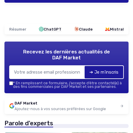
Résumer
ChatGPT
Claude
Mistral
Recevez les dernières actualités de
DAF Market
➔ Je m'inscris
*
En remplissant ce formulaire, j’accepte d’être contacté(e) à
des fins commerciales par DAF Market et ses partenaires.
DAF Market
Ajoutez-nous à vos sources préférées sur Google
Parole d'experts