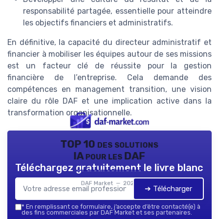
responsabilité partagée, essentielle pour atteindre
les objectifs financiers et administratifs.
En définitive, la capacité du directeur administratif et
financier à mobiliser les équipes autour de ses missions
est un facteur clé de réussite pour la gestion
financière de l’entreprise. Cela demande des
compétences en management transition, une vision
claire du rôle DAF et une implication active dans la
transformation organisationnelle.
TOP 10 des solutions
IA pour les DAF
Téléchargez gratuitement le livre blanc
DAF Market — 2026
➔ Télécharger
*
En remplissant ce formulaire, j’accepte d’être contacté(e) à
des fins commerciales par DAF Market et ses partenaires.