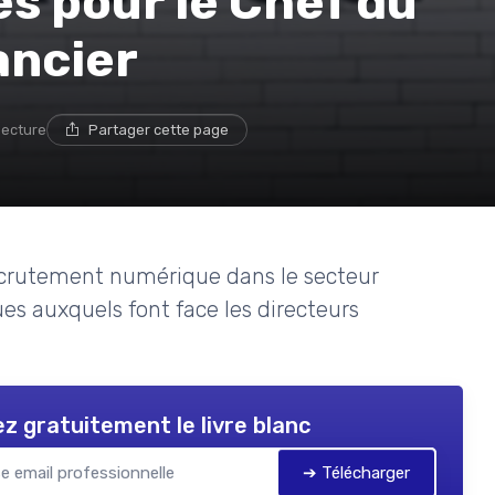
es pour le Chef du
ancier
lecture
Partager cette page
recrutement numérique dans le secteur
es auxquels font face les directeurs
z gratuitement le livre blanc
➔ Télécharger