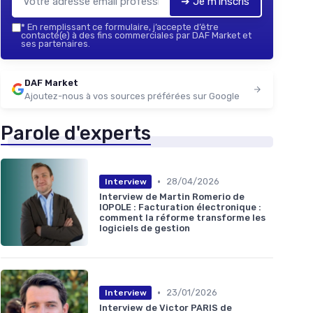
➔ Je m'inscris
*
En remplissant ce formulaire, j’accepte d’être
contacté(e) à des fins commerciales par DAF Market et
ses partenaires.
DAF Market
Ajoutez-nous à vos sources préférées sur Google
Parole d'experts
•
28/04/2026
Interview
Interview de Martin Romerio de
IOPOLE : Facturation électronique :
comment la réforme transforme les
logiciels de gestion
•
23/01/2026
Interview
Interview de Victor PARIS de