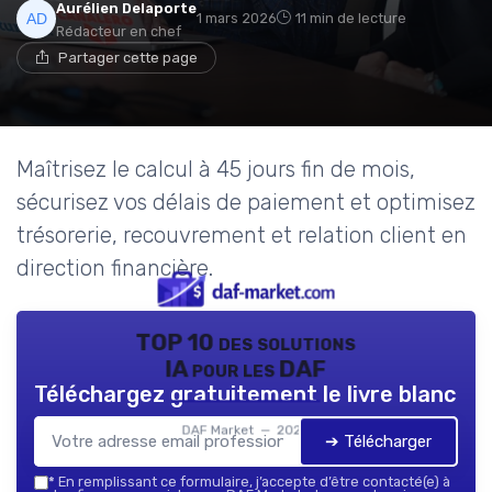
Aurélien Delaporte
1 mars 2026
11 min de lecture
Rédacteur en chef
Partager cette page
Maîtrisez le calcul à 45 jours fin de mois,
sécurisez vos délais de paiement et optimisez
trésorerie, recouvrement et relation client en
direction financière.
TOP 10 des solutions
IA pour les DAF
Téléchargez gratuitement le livre blanc
DAF Market — 2026
➔ Télécharger
*
En remplissant ce formulaire, j’accepte d’être contacté(e) à