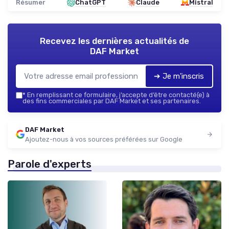
Résumer
ChatGPT
Claude
Mistral
Recevez les dernières actualités de
DAF Market
➔ Je m'inscris
*
En remplissant ce formulaire, j’accepte d’être contacté(e) à
des fins commerciales par DAF Market et ses partenaires.
DAF Market
Ajoutez-nous à vos sources préférées sur Google
Parole d'experts