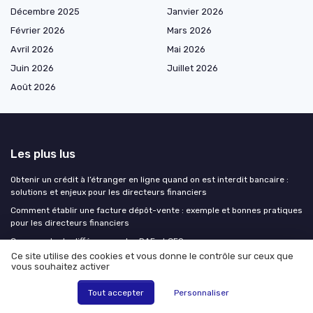
Décembre 2025
Janvier 2026
Février 2026
Mars 2026
Avril 2026
Mai 2026
Juin 2026
Juillet 2026
Août 2026
Les plus lus
Obtenir un crédit à l’étranger en ligne quand on est interdit bancaire :
solutions et enjeux pour les directeurs financiers
Comment établir une facture dépôt-vente : exemple et bonnes pratiques
pour les directeurs financiers
Comprendre la différence entre DAF et CFO
Ce site utilise des cookies et vous donne le contrôle sur ceux que
Interview de Victor PARIS de Aegerter Domaines & Signatures : pilotage
vous souhaitez activer
financier d’un groupe viticole
Comprendre le bilan fonctionnel à travers un exercice corrigé
Tout accepter
Personnaliser