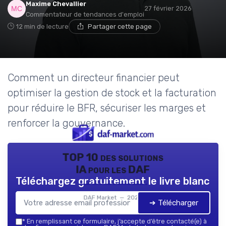
Maxime Chevallier
27 février 2026
Commentateur de tendances d'emploi
12 min de lecture
Partager cette page
Comment un directeur financier peut
optimiser la gestion de stock et la facturation
pour réduire le BFR, sécuriser les marges et
renforcer la gouvernance.
TOP 10 des solutions
IA pour les DAF
Téléchargez gratuitement le livre blanc
DAF Market — 2026
➔ Télécharger
*
En remplissant ce formulaire, j’accepte d’être contacté(e) à