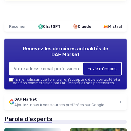
Résumer
ChatGPT
Claude
Mistral
Recevez les dernières actualités de
DAF Market
➔ Je m'inscris
*
En remplissant ce formulaire, j’accepte d’être contacté(e) à
des fins commerciales par DAF Market et ses partenaires.
DAF Market
Ajoutez-nous à vos sources préférées sur Google
Parole d'experts