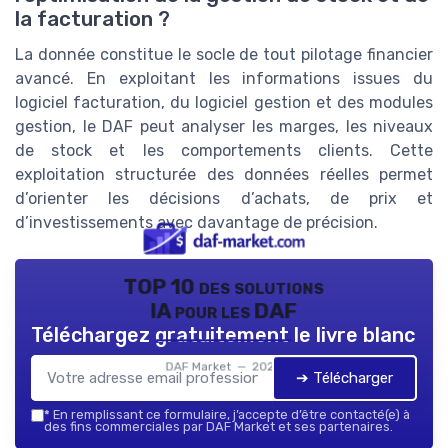
la facturation ?
La donnée constitue le socle de tout pilotage financier
avancé. En exploitant les informations issues du
logiciel facturation, du logiciel gestion et des modules
gestion, le DAF peut analyser les marges, les niveaux
de stock et les comportements clients. Cette
exploitation structurée des données réelles permet
d’orienter les décisions d’achats, de prix et
d’investissements avec davantage de précision.
TOP 10 des solutions
IA pour les DAF
Téléchargez gratuitement le livre blanc
DAF Market — 2026
➔ Télécharger
*
En remplissant ce formulaire, j’accepte d’être contacté(e) à
des fins commerciales par DAF Market et ses partenaires.