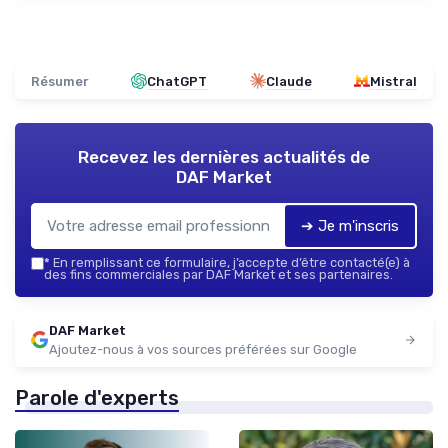
Résumer
ChatGPT
Claude
Mistral
Recevez les dernières actualités de
DAF Market
➔ Je m'inscris
*
En remplissant ce formulaire, j’accepte d’être contacté(e) à
des fins commerciales par DAF Market et ses partenaires.
DAF Market
Ajoutez-nous à vos sources préférées sur Google
Parole d'experts