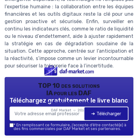
l’expertise humaine : la collaboration entre les équipes
financières et les outils digitaux reste la clé pour une
gestion proactive et sécurisée. Enfin, surveiller en
continu les indicateurs clés, comme le ratio de liquidité
ou le niveau d’endettement, aide à ajuster rapidement
la stratégie en cas de dégradation soudaine de la
situation. Cette approche, centrée sur l’anticipation et
la réactivité, s’impose comme un levier incontournable
pour sécuriser la trésorerie face à l’incertitude.
TOP 10 des solutions
IA pour les DAF
Téléchargez gratuitement le livre blanc
DAF Market — 2026
➔ Télécharger
*
En remplissant ce formulaire, j’accepte d’être contacté(e) à
des fins commerciales par DAF Market et ses partenaires.