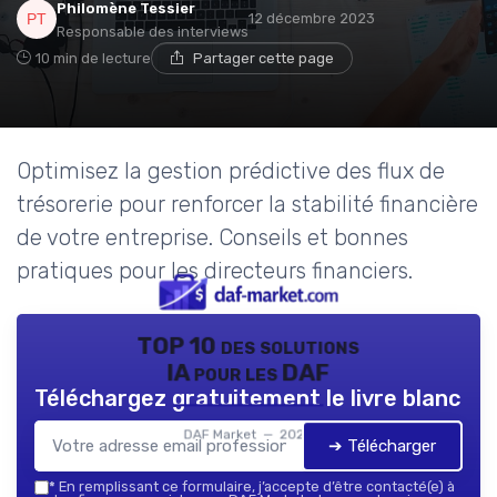
Philomène Tessier
12 décembre 2023
Responsable des interviews
10 min de lecture
Partager cette page
Optimisez la gestion prédictive des flux de
trésorerie pour renforcer la stabilité financière
de votre entreprise. Conseils et bonnes
pratiques pour les directeurs financiers.
TOP 10 des solutions
IA pour les DAF
Téléchargez gratuitement le livre blanc
DAF Market — 2026
➔ Télécharger
*
En remplissant ce formulaire, j’accepte d’être contacté(e) à