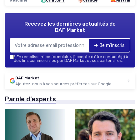
Résumer
ChatGPT
Claude
Mistral
Recevez les dernières actualités de
DAF Market
➔ Je m'inscris
*
En remplissant ce formulaire, j’accepte d’être contacté(e) à
des fins commerciales par DAF Market et ses partenaires.
DAF Market
Ajoutez-nous à vos sources préférées sur Google
Parole d'experts