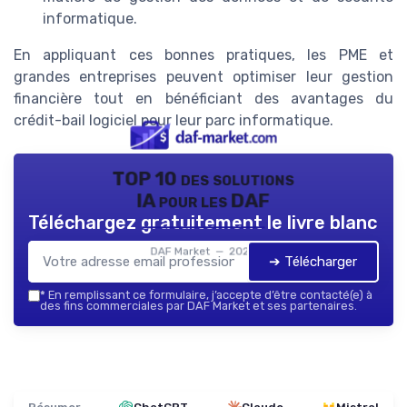
informatique.
En appliquant ces bonnes pratiques, les PME et
grandes entreprises peuvent optimiser leur gestion
financière tout en bénéficiant des avantages du
crédit-bail logiciel pour leur parc informatique.
TOP 10 des solutions
IA pour les DAF
Téléchargez gratuitement le livre blanc
DAF Market — 2026
➔ Télécharger
*
En remplissant ce formulaire, j’accepte d’être contacté(e) à
des fins commerciales par DAF Market et ses partenaires.