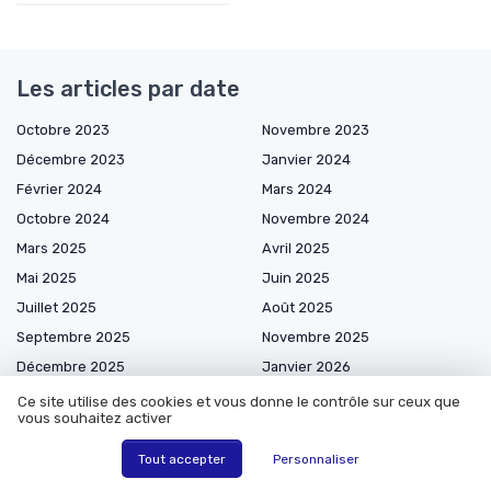
Les articles par date
Octobre 2023
Novembre 2023
Décembre 2023
Janvier 2024
Février 2024
Mars 2024
Octobre 2024
Novembre 2024
Mars 2025
Avril 2025
Mai 2025
Juin 2025
Juillet 2025
Août 2025
Septembre 2025
Novembre 2025
Décembre 2025
Janvier 2026
Février 2026
Mars 2026
Ce site utilise des cookies et vous donne le contrôle sur ceux que
vous souhaitez activer
Avril 2026
Mai 2026
Juin 2026
Juillet 2026
Tout accepter
Personnaliser
Août 2026