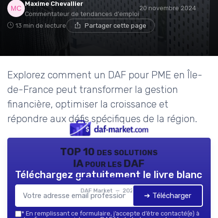
Maxime Chevallier
20 novembre 2024
Commentateur de tendances d'emploi
13 min de lecture
Partager cette page
Explorez comment un DAF pour PME en Île-
de-France peut transformer la gestion
financière, optimiser la croissance et
répondre aux défis spécifiques de la région.
TOP 10 des solutions
IA pour les DAF
Téléchargez gratuitement le livre blanc
DAF Market — 2026
➔ Télécharger
*
En remplissant ce formulaire, j’accepte d’être contacté(e) à