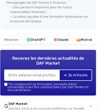
Témoignages de DAF formés à Toulouse
— Des parcours inspirants pour les futurs
responsables financiers
— La valeur ajoutée d’une formation toulousaine sur
le marché de l’emploi
Résumer
ChatGPT
Claude
Mistral
Recevez les dernières actualités de
DAF Market
➔ Je m'inscris
*
En remplissant ce formulaire, j’accepte d’être
contacté(e) à des fins commerciales par DAF Market et
ses partenaires.
DAF Market
Ajoutez-nous à vos sources préférées sur Google