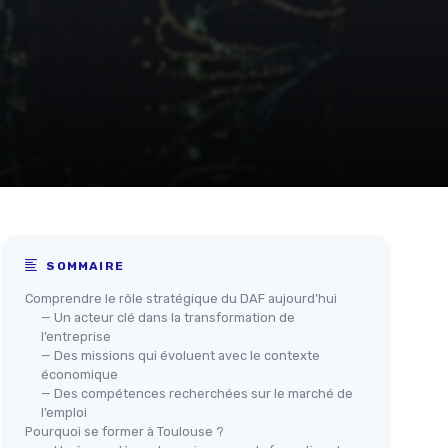
SOMMAIRE
Comprendre le rôle stratégique du DAF aujourd’hui
— Un acteur clé dans la transformation de
l’entreprise
— Des missions qui évoluent avec le contexte
économique
— Des compétences recherchées sur le marché de
l’emploi
Pourquoi se former à Toulouse ?