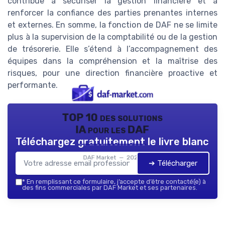
contribue à sécuriser la gestion financière et à
renforcer la confiance des parties prenantes internes
et externes. En somme, la fonction de DAF ne se limite
plus à la supervision de la comptabilité ou de la gestion
de trésorerie. Elle s’étend à l’accompagnement des
équipes dans la compréhension et la maîtrise des
risques, pour une direction financière proactive et
performante.
TOP 10 des solutions
IA pour les DAF
Téléchargez gratuitement le livre blanc
DAF Market — 2026
➔ Télécharger
*
En remplissant ce formulaire, j’accepte d’être contacté(e) à
des fins commerciales par DAF Market et ses partenaires.