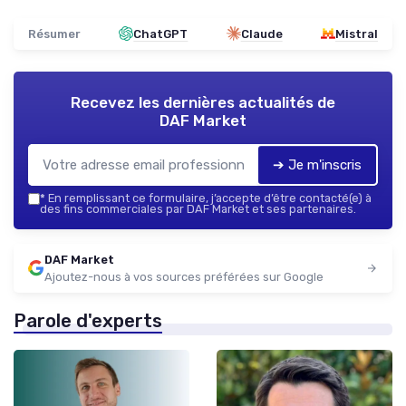
Résumer
ChatGPT
Claude
Mistral
Recevez les dernières actualités de
DAF Market
➔ Je m'inscris
*
En remplissant ce formulaire, j’accepte d’être contacté(e) à
des fins commerciales par DAF Market et ses partenaires.
DAF Market
Ajoutez-nous à vos sources préférées sur Google
Parole d'experts