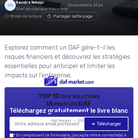
Sandra Ndour
12 novembre 2024
Chef de rubrique trésorerie
10 min de lecture
Partager cette page
Explorez comment un DAF gère-t-il les
risques financiers et découvrez les stratégies
essentielles pour anticiper et limiter les
impacts sur l'entreprise.
TOP 10 des solutions
IA pour les DAF
Téléchargez gratuitement le livre blanc
DAF Market — 2026
➔ Télécharger
*
En remplissant ce formulaire, j’accepte d’être contacté(e) à