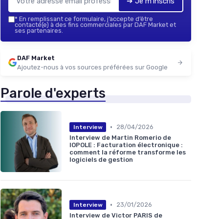
➔ Je m'inscris
*
En remplissant ce formulaire, j’accepte d’être
contacté(e) à des fins commerciales par DAF Market et
ses partenaires.
DAF Market
Ajoutez-nous à vos sources préférées sur Google
Parole d'experts
•
28/04/2026
Interview
Interview de Martin Romerio de
IOPOLE : Facturation électronique :
comment la réforme transforme les
logiciels de gestion
•
23/01/2026
Interview
Interview de Victor PARIS de