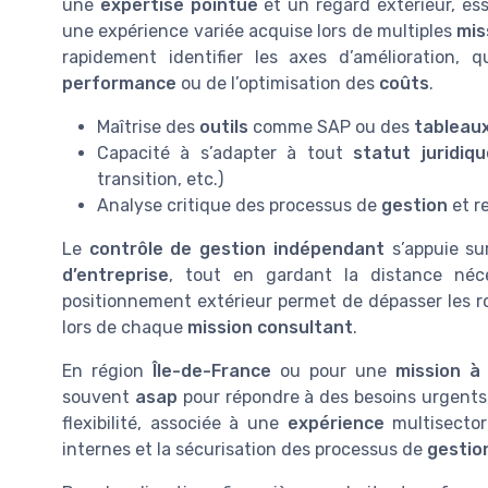
une
expertise pointue
et un regard extérieur, ess
une expérience variée acquise lors de multiples
mis
rapidement identifier les axes d’amélioration, q
performance
ou de l’optimisation des
coûts
.
Maîtrise des
outils
comme SAP ou des
tableaux
Capacité à s’adapter à tout
statut juridiqu
transition, etc.)
Analyse critique des processus de
gestion
et r
Le
contrôle de gestion indépendant
s’appuie s
d’entreprise
, tout en gardant la distance néce
positionnement extérieur permet de dépasser les ro
lors de chaque
mission consultant
.
En région
Île-de-France
ou pour une
mission à 
souvent
asap
pour répondre à des besoins urgents
flexibilité, associée à une
expérience
multisector
internes et la sécurisation des processus de
gestio