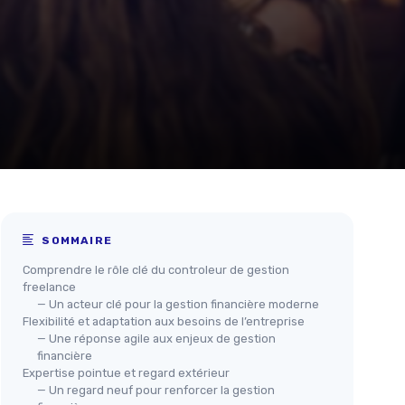
SOMMAIRE
Comprendre le rôle clé du controleur de gestion
freelance
— Un acteur clé pour la gestion financière moderne
Flexibilité et adaptation aux besoins de l’entreprise
— Une réponse agile aux enjeux de gestion
financière
Expertise pointue et regard extérieur
— Un regard neuf pour renforcer la gestion