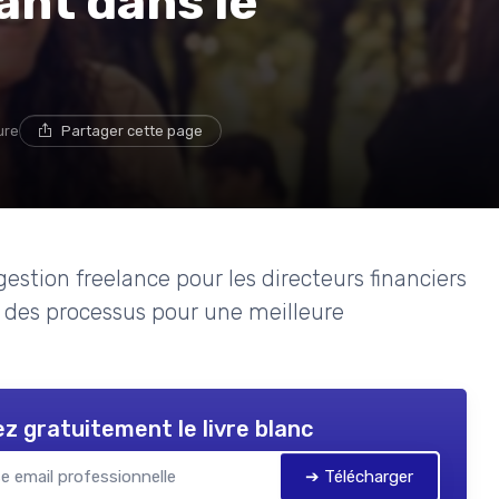
ant dans le
ure
Partager cette page
estion freelance pour les directeurs financiers
ion des processus pour une meilleure
z gratuitement le livre blanc
➔ Télécharger