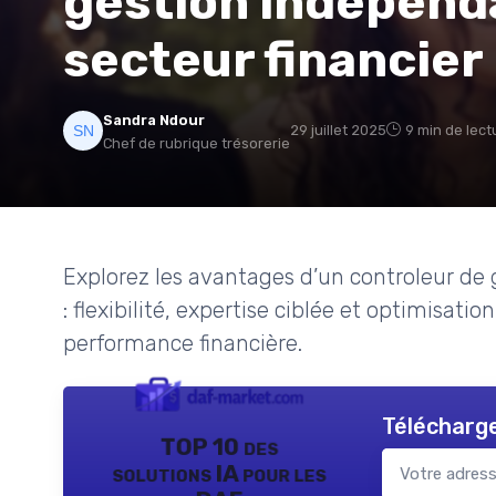
gestion indépend
secteur financier
Sandra Ndour
29 juillet 2025
9 min de lect
Chef de rubrique trésorerie
Explorez les avantages d’un controleur de g
: flexibilité, expertise ciblée et optimisat
performance financière.
Télécharge
TOP 10 des
solutions IA pour les