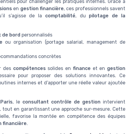
entiels pour challenger les pratiques internes. Grâce à
sions
en
gestion financière
, ces professionnels savent
u’il s’agisse de la
comptabilité
, du
pilotage de la
 de bord
personnalisés
e
ou organisation (portage salarial, management de
ecommandations concrètes
ur des
compétences
solides en
finance
et en
gestion
ssaire pour proposer des solutions innovantes. Ce
utines internes et d’apporter une réelle valeur ajoutée
Paris
, le
consultant contrôle de gestion
intervient
, tout en garantissant une approche sur-mesure. Cette
ielle, favorise la montée en compétence des équipes
n financière
.