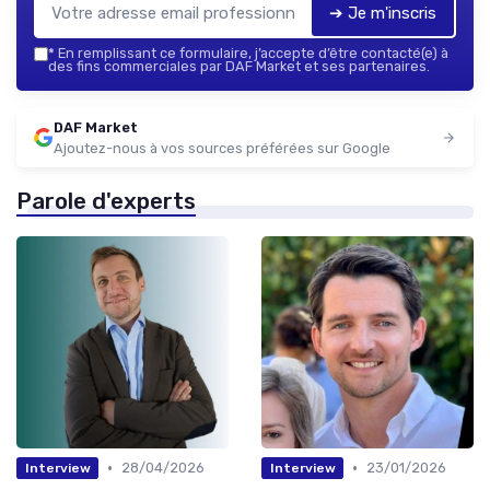
➔ Je m'inscris
*
En remplissant ce formulaire, j’accepte d’être contacté(e) à
des fins commerciales par DAF Market et ses partenaires.
DAF Market
Ajoutez-nous à vos sources préférées sur Google
Parole d'experts
•
•
28/04/2026
23/01/2026
Interview
Interview