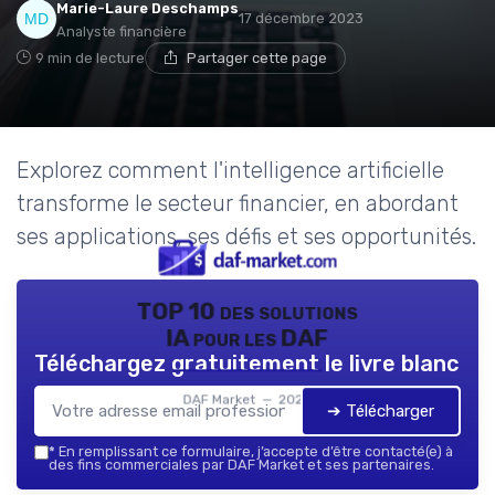
Marie-Laure Deschamps
17 décembre 2023
Analyste financière
9 min de lecture
Partager cette page
Explorez comment l'intelligence artificielle
transforme le secteur financier, en abordant
ses applications, ses défis et ses opportunités.
TOP 10 des solutions
IA pour les DAF
Téléchargez gratuitement le livre blanc
DAF Market — 2026
➔ Télécharger
*
En remplissant ce formulaire, j’accepte d’être contacté(e) à
des fins commerciales par DAF Market et ses partenaires.