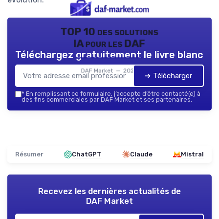
TOP 10 des solutions
IA pour les DAF
Téléchargez gratuitement le livre blanc
DAF Market — 2026
➔ Télécharger
*
En remplissant ce formulaire, j’accepte d’être contacté(e) à
des fins commerciales par DAF Market et ses partenaires.
Résumer
ChatGPT
Claude
Mistral
Recevez les dernières actualités de
DAF Market