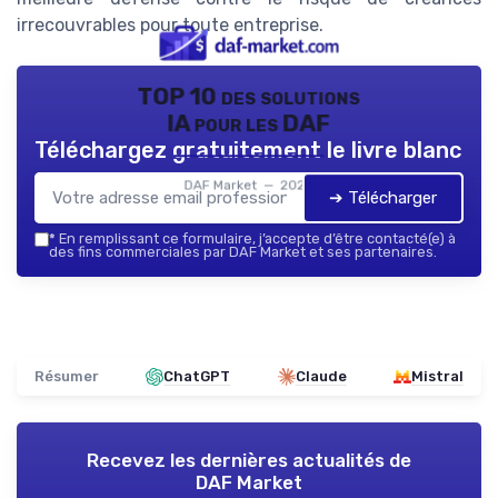
irrecouvrables pour toute entreprise.
TOP 10 des solutions
IA pour les DAF
Téléchargez gratuitement le livre blanc
DAF Market — 2026
➔ Télécharger
*
En remplissant ce formulaire, j’accepte d’être contacté(e) à
des fins commerciales par DAF Market et ses partenaires.
Résumer
ChatGPT
Claude
Mistral
Recevez les dernières actualités de
DAF Market