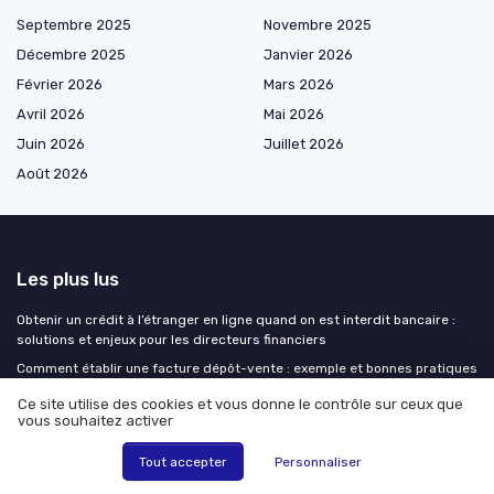
Septembre 2025
Novembre 2025
Décembre 2025
Janvier 2026
Février 2026
Mars 2026
Avril 2026
Mai 2026
Juin 2026
Juillet 2026
Août 2026
Les plus lus
Obtenir un crédit à l’étranger en ligne quand on est interdit bancaire :
solutions et enjeux pour les directeurs financiers
Comment établir une facture dépôt-vente : exemple et bonnes pratiques
pour les directeurs financiers
Ce site utilise des cookies et vous donne le contrôle sur ceux que
Comprendre la différence entre DAF et CFO
vous souhaitez activer
Interview de Victor PARIS de Aegerter Domaines & Signatures : pilotage
Tout accepter
Personnaliser
financier d’un groupe viticole