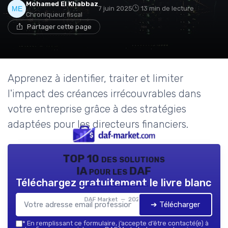
Mohamed El Khabbaz
7 juin 2025
13 min de lecture
Chroniqueur fiscal
Partager cette page
Apprenez à identifier, traiter et limiter
l'impact des créances irrécouvrables dans
votre entreprise grâce à des stratégies
adaptées pour les directeurs financiers.
TOP 10 des solutions
IA pour les DAF
Téléchargez gratuitement le livre blanc
DAF Market — 2026
➔ Télécharger
*
En remplissant ce formulaire, j’accepte d’être contacté(e) à