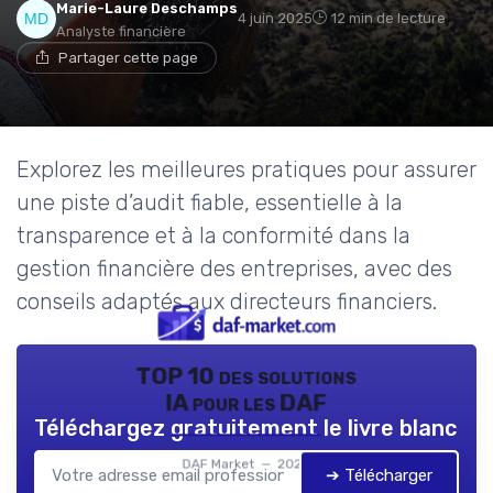
Marie-Laure Deschamps
4 juin 2025
12 min de lecture
Analyste financière
Partager cette page
Explorez les meilleures pratiques pour assurer
une piste d’audit fiable, essentielle à la
transparence et à la conformité dans la
gestion financière des entreprises, avec des
conseils adaptés aux directeurs financiers.
TOP 10 des solutions
IA pour les DAF
Téléchargez gratuitement le livre blanc
DAF Market — 2026
➔ Télécharger