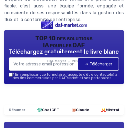
fiable, c’est aussi une équipe formée, engagée et
consciente de ses responsabilités dans la gestion des
flux et la conformité de l’entreprise.
TOP 10 des solutions
IA pour les DAF
Téléchargez gratuitement le livre blanc
DAF Market — 2026
➔ Télécharger
*
En remplissant ce formulaire, j’accepte d’être contacté(e) à
des fins commerciales par DAF Market et ses partenaires.
Résumer
ChatGPT
Claude
Mistral