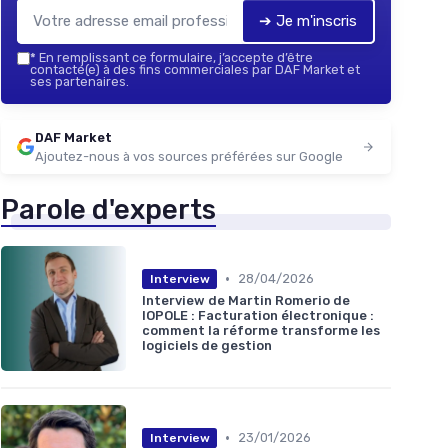
➔ Je m'inscris
*
En remplissant ce formulaire, j’accepte d’être
contacté(e) à des fins commerciales par DAF Market et
ses partenaires.
DAF Market
Ajoutez-nous à vos sources préférées sur Google
Parole d'experts
•
28/04/2026
Interview
Interview de Martin Romerio de
IOPOLE : Facturation électronique :
comment la réforme transforme les
logiciels de gestion
•
23/01/2026
Interview