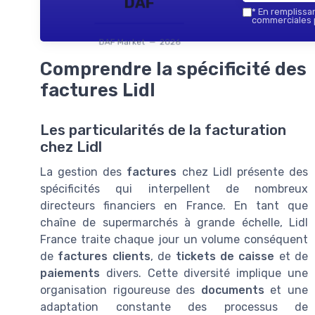
DAF
*
En remplissant
commerciales p
DAF Market — 2026
Comprendre la spécificité des
factures Lidl
Les particularités de la facturation
chez Lidl
La gestion des
factures
chez Lidl présente des
spécificités qui interpellent de nombreux
directeurs financiers en France. En tant que
chaîne de supermarchés à grande échelle, Lidl
France traite chaque jour un volume conséquent
de
factures clients
, de
tickets de caisse
et de
paiements
divers. Cette diversité implique une
organisation rigoureuse des
documents
et une
adaptation constante des processus de