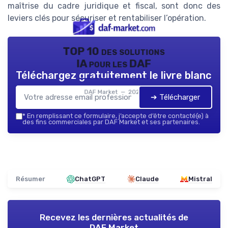
maîtrise du cadre juridique et fiscal, sont donc des
leviers clés pour sécuriser et rentabiliser l’opération.
TOP 10 des solutions
IA pour les DAF
Téléchargez gratuitement le livre blanc
DAF Market — 2026
➔ Télécharger
*
En remplissant ce formulaire, j’accepte d’être contacté(e) à
des fins commerciales par DAF Market et ses partenaires.
Résumer
ChatGPT
Claude
Mistral
Recevez les dernières actualités de
DAF Market