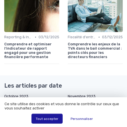
•
•
Reporting & Indicateurs
03/12/2025
Fiscalité d'entreprise
03/12/2025
Comprendre et optimiser
Comprendre les enjeux de la
l’indicateur de rapport
TVA dans le bail commercial :
engagé pour une gestion
points clés pour les
financière performante
directeurs financiers
Les articles par date
Octobre 2023
Novembre 2023
Ce site utilise des cookies et vous donne le contrôle sur ceux que
Décembre 2023
Janvier 2024
vous souhaitez activer
Février 2024
Mars 2024
Tout accepter
Personnaliser
Octobre 2024
Novembre 2024
Mars 2025
Avril 2025