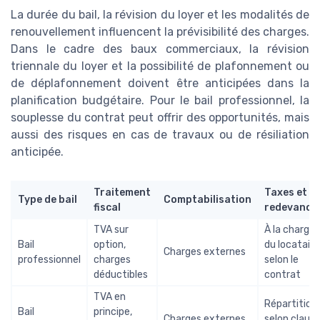
La durée du bail, la révision du loyer et les modalités de
renouvellement influencent la prévisibilité des charges.
Dans le cadre des baux commerciaux, la révision
triennale du loyer et la possibilité de plafonnement ou
de déplafonnement doivent être anticipées dans la
planification budgétaire. Pour le bail professionnel, la
souplesse du contrat peut offrir des opportunités, mais
aussi des risques en cas de travaux ou de résiliation
anticipée.
Traitement
Taxes et
Type de bail
Comptabilisation
fiscal
redevance
TVA sur
À la charge
Bail
option,
du locataire
Charges externes
professionnel
charges
selon le
déductibles
contrat
TVA en
Répartition
Bail
principe,
Charges externes
selon claus