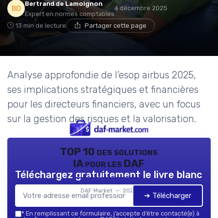
Bertrand de Lamoignon
4 décembre 2025
Expert en normes comptables
13 min de lecture
Partager cette page
Analyse approfondie de l’esop airbus 2025,
ses implications stratégiques et financières
pour les directeurs financiers, avec un focus
sur la gestion des risques et la valorisation.
TOP 10 des solutions
IA pour les DAF
Téléchargez gratuitement le livre blanc
DAF Market — 2026
➔ Télécharger
*
En remplissant ce formulaire, j’accepte d’être contacté(e) à