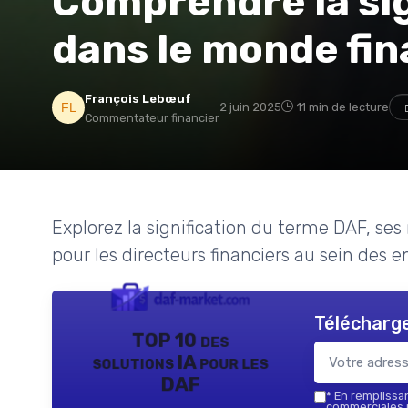
Comprendre la sig
dans le monde fin
François Lebœuf
2 juin 2025
11 min de lecture
Commentateur financier
Explorez la signification du terme DAF, ses
pour les directeurs financiers au sein des e
Télécharge
TOP 10 des
solutions IA pour les
DAF
*
En remplissant
commerciales p