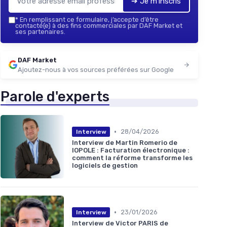
➔ Je m'inscris
*
En remplissant ce formulaire, j’accepte d’être
contacté(e) à des fins commerciales par DAF Market et
ses partenaires.
DAF Market
Ajoutez-nous à vos sources préférées sur Google
Parole d'experts
•
28/04/2026
Interview
Interview de Martin Romerio de
IOPOLE : Facturation électronique :
comment la réforme transforme les
logiciels de gestion
•
23/01/2026
Interview
Interview de Victor PARIS de