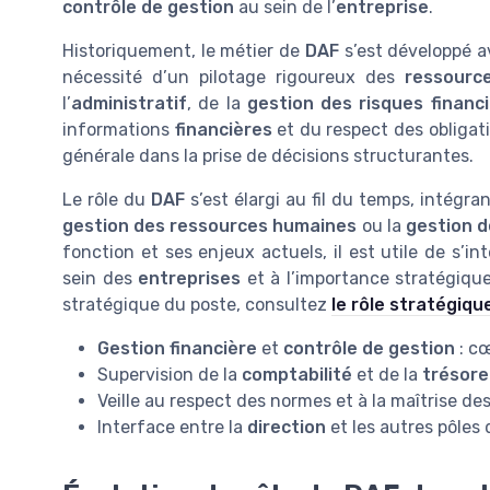
contrôle de gestion
au sein de l’
entreprise
.
Historiquement, le métier de
DAF
s’est développé a
nécessité d’un pilotage rigoureux des
ressourc
l’
administratif
, de la
gestion des risques financ
informations
financières
et du respect des obligat
générale dans la prise de décisions structurantes.
Le rôle du
DAF
s’est élargi au fil du temps, intégr
gestion des ressources humaines
ou la
gestion d
fonction et ses enjeux actuels, il est utile de s’i
sein des
entreprises
et à l’importance stratégique
stratégique du poste, consultez
le rôle stratégiqu
Gestion financière
et
contrôle de gestion
: c
Supervision de la
comptabilité
et de la
trésore
Veille au respect des normes et à la maîtrise de
Interface entre la
direction
et les autres pôles d