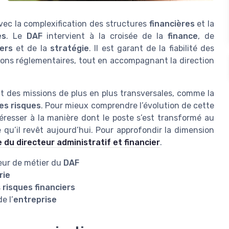
vec la complexification des structures
financières
et la
es
. Le
DAF
intervient à la croisée de la
finance
, de
iers
et de la
stratégie
. Il est garant de la fiabilité des
ions réglementaires, tout en accompagnant la direction
ant des missions de plus en plus transversales, comme la
es risques
. Pour mieux comprendre l’évolution de cette
ntéresser à la manière dont le poste s’est transformé au
 qu’il revêt aujourd’hui. Pour approfondir la dimension
e du directeur administratif et financier
.
œur de métier du
DAF
rie
s
risques financiers
e l’
entreprise