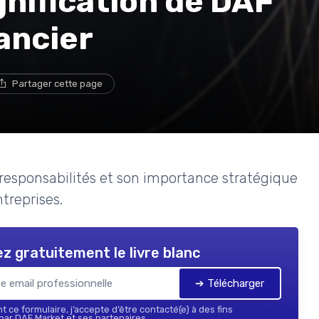
nification de DAF
ancier
Partager cette page
 responsabilités et son importance stratégique
ntreprises.
z gratuitement le livre blanc
➔ Télécharger
 ce formulaire, j’accepte d’être contacté(e) à des fins
ar DAF Market et ses partenaires.