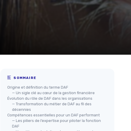
SOMMAIRE
Origine et définition du terme DAF
— Un sigle clé au cœur de la gestion financière
Évolution du rôle de DAF dans les organisations
— Transformation du métier de DAF au fil des
décennies
Compétences essentielles pour un DAF performant
— Les piliers de l’expertise pour piloter la fonction
DAF