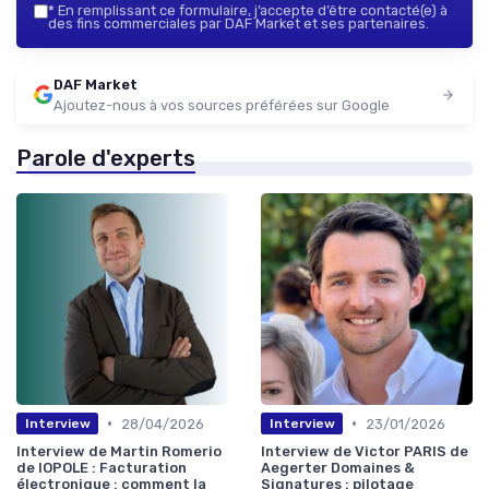
*
En remplissant ce formulaire, j’accepte d’être contacté(e) à
des fins commerciales par DAF Market et ses partenaires.
DAF Market
Ajoutez-nous à vos sources préférées sur Google
Parole d'experts
•
•
28/04/2026
23/01/2026
Interview
Interview
Interview de Martin Romerio
Interview de Victor PARIS de
de IOPOLE : Facturation
Aegerter Domaines &
électronique : comment la
Signatures : pilotage