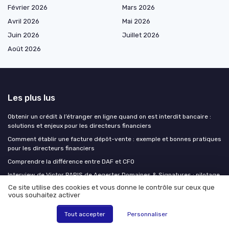
Février 2026
Mars 2026
Avril 2026
Mai 2026
Juin 2026
Juillet 2026
Août 2026
Les plus lus
Obtenir un crédit à l’étranger en ligne quand on est interdit bancaire :
solutions et enjeux pour les directeurs financiers
Comment établir une facture dépôt-vente : exemple et bonnes pratiques
pour les directeurs financiers
Comprendre la différence entre DAF et CFO
Interview de Victor PARIS de Aegerter Domaines & Signatures : pilotage
financier d’un groupe viticole
Ce site utilise des cookies et vous donne le contrôle sur ceux que
vous souhaitez activer
Comprendre le bilan fonctionnel à travers un exercice corrigé
Tout accepter
Personnaliser
Les derniers articles