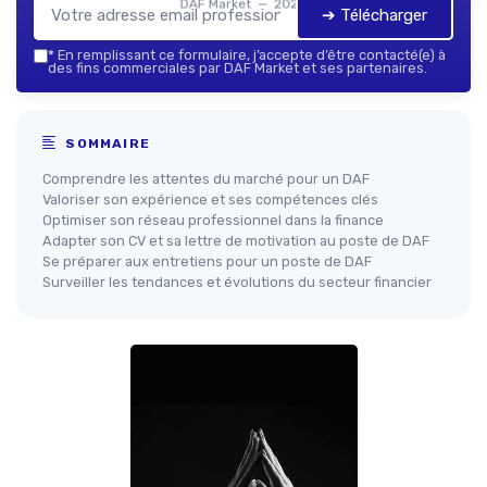
DAF Market — 2026
➔ Télécharger
*
En remplissant ce formulaire, j’accepte d’être contacté(e) à
des fins commerciales par DAF Market et ses partenaires.
SOMMAIRE
Comprendre les attentes du marché pour un DAF
Valoriser son expérience et ses compétences clés
Optimiser son réseau professionnel dans la finance
Adapter son CV et sa lettre de motivation au poste de DAF
Se préparer aux entretiens pour un poste de DAF
Surveiller les tendances et évolutions du secteur financier