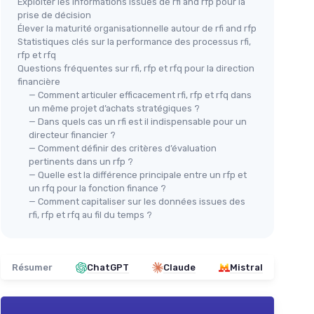
Exploiter les informations issues de rfi and rfp pour la
prise de décision
Élever la maturité organisationnelle autour de rfi and rfp
Statistiques clés sur la performance des processus rfi,
rfp et rfq
Questions fréquentes sur rfi, rfp et rfq pour la direction
financière
— Comment articuler efficacement rfi, rfp et rfq dans
un même projet d’achats stratégiques ?
— Dans quels cas un rfi est il indispensable pour un
directeur financier ?
— Comment définir des critères d’évaluation
pertinents dans un rfp ?
— Quelle est la différence principale entre un rfp et
un rfq pour la fonction finance ?
— Comment capitaliser sur les données issues des
rfi, rfp et rfq au fil du temps ?
Résumer
ChatGPT
Claude
Mistral