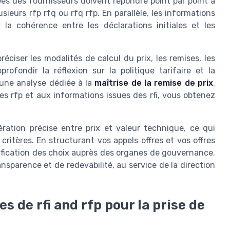
ées des fournisseurs doivent répondre point par point à
usieurs rfp rfq ou rfq rfp. En parallèle, les informations
r la cohérence entre les déclarations initiales et les
réciser les modalités de calcul du prix, les remises, les
rofondir la réflexion sur la politique tarifaire et la
 une analyse dédiée à la
maîtrise de la remise de prix
.
es rfp et aux informations issues des rfi, vous obtenez
ation précise entre prix et valeur technique, ce qui
ritères. En structurant vos appels offres et vos offres
stification des choix auprès des organes de gouvernance.
nsparence et de redevabilité, au service de la direction
s de rfi and rfp pour la prise de