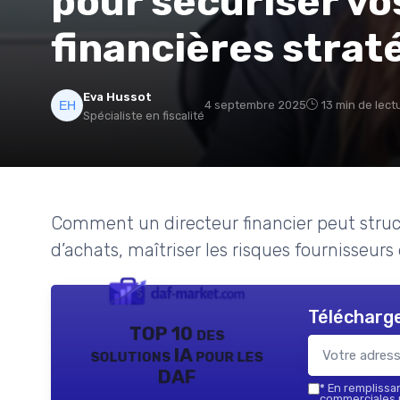
pour sécuriser vo
financières strat
Eva Hussot
4 septembre 2025
13 min de lect
Spécialiste en fiscalité
Comment un directeur financier peut structur
d’achats, maîtriser les risques fournisseurs 
Télécharge
TOP 10 des
solutions IA pour les
DAF
*
En remplissant
commerciales p