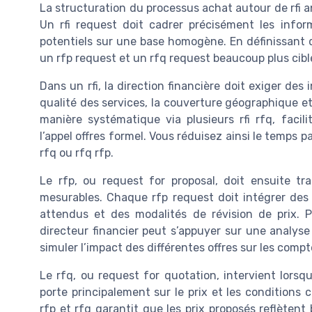
La structuration du processus achat autour de rfi an
Un rfi request doit cadrer précisément les infor
potentiels sur une base homogène. En définissant d
un rfp request et un rfq request beaucoup plus cibl
Dans un rfi, la direction financière doit exiger des 
qualité des services, la couverture géographique et
manière systématique via plusieurs rfi rfq, facili
l’appel offres formel. Vous réduisez ainsi le temps p
rfq ou rfq rfp.
Le rfp, ou request for proposal, doit ensuite tr
mesurables. Chaque rfp request doit intégrer des c
attendus et des modalités de révision de prix. 
directeur financier peut s’appuyer sur une analyse
simuler l’impact des différentes offres sur les compt
Le rfq, ou request for quotation, intervient lorsq
porte principalement sur le prix et les conditions 
rfp et rfq garantit que les prix proposés reflètent