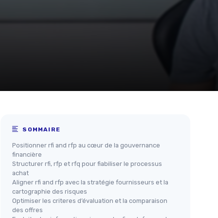
SOMMAIRE
Positionner rfi and rfp au cœur de la gouvernance
financière
Structurer rfi, rfp et rfq pour fiabiliser le processus
achat
Aligner rfi and rfp avec la stratégie fournisseurs et la
cartographie des risques
Optimiser les criteres d’évaluation et la comparaison
des offres