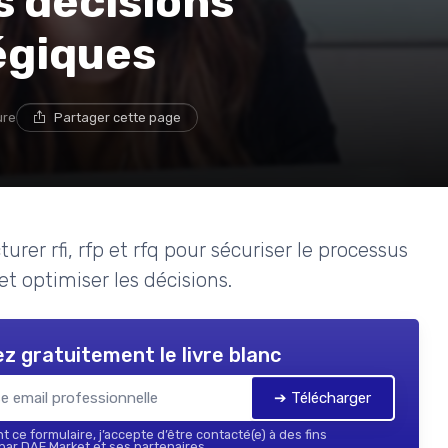
s décisions
égiques
ure
Partager cette page
er rfi, rfp et rfq pour sécuriser le processus
et optimiser les décisions.
z gratuitement le livre blanc
➔ Télécharger
 ce formulaire, j’accepte d’être contacté(e) à des fins
ar DAF Market et ses partenaires.