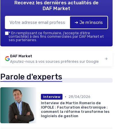
Recevez les dernières actualités de
DAF Market
➔ Je m'inscris
*
En remplissant ce formulaire, j’accepte d’être
contacté(e) à des fins commerciales par DAF Market et
ses partenaires.
DAF Market
Ajoutez-nous à vos sources préférées sur Google
Parole d'experts
•
28/04/2026
Interview
Interview de Martin Romerio de
IOPOLE : Facturation électronique :
comment la réforme transforme les
logiciels de gestion