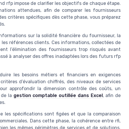
d rfp impose de clarifier les objectifs de chaque étape.
mations attendues, afin de comparer les fournisseurs
es critères spécifiques dès cette phase, vous préparez
és.
informations sur la solidité financière du fournisseur, la
 les références clients. Ces informations, collectées de
tent l’élimination des fournisseurs trop risqués avant
assé à analyser des offres inadaptées lors des futurs rfp
aduire les besoins métiers et financiers en exigences
ritères d’évaluation chiffrés, des niveaux de services
Pour approfondir la dimension contrôle des coûts, un
 de la
gestion comptable outillée dans Excel
, afin de
es.
ue les spécifications sont figées et que la comparaison
commerciales. Dans cette phase, la cohérence entre rfi,
 bien les mêmes périmètres de services et de solutions.