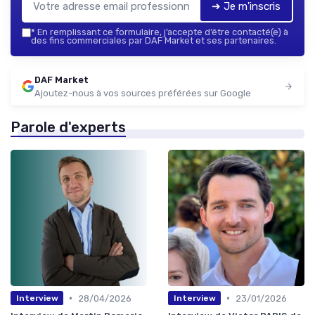
➔ Je m'inscris
*
En remplissant ce formulaire, j’accepte d’être contacté(e) à
des fins commerciales par DAF Market et ses partenaires.
DAF Market
Ajoutez-nous à vos sources préférées sur Google
Parole d'experts
•
•
28/04/2026
23/01/2026
Interview
Interview