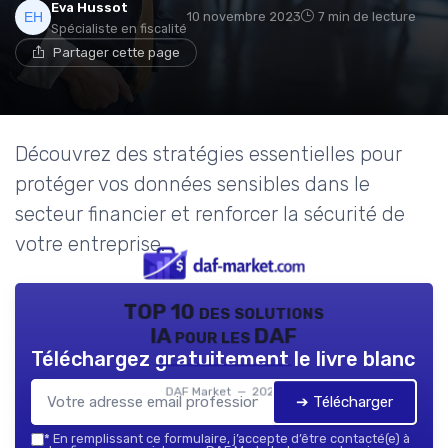
Eva Hussot
10 novembre 2023
7 min de lecture
Spécialiste en fiscalité
Partager cette page
Découvrez des stratégies essentielles pour
protéger vos données sensibles dans le
secteur financier et renforcer la sécurité de
votre entreprise.
TOP 10 des solutions
IA pour les DAF
Téléchargez gratuitement le livre blanc
DAF Market — 2026
➔ Télécharger
*
En remplissant ce formulaire, j’accepte d’être contacté(e) à